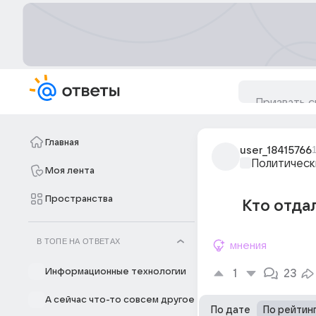
Главная
user_18415766
Политическ
Моя лента
Пространства
Кто отда
В ТОПЕ НА ОТВЕТАХ
мнения
Информационные технологии
1
23
А сейчас что-то совсем другое
По дате
По рейтин