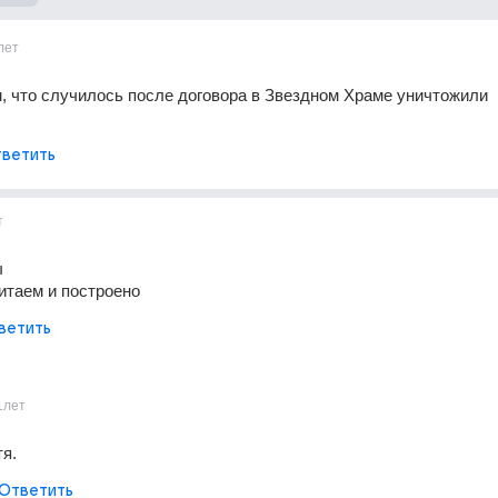
лет
, что случилось после договора в Звездном Храме уничтожили 
ветить
т
ы
Китаем и построено
ветить
1лет
тя.
Ответить