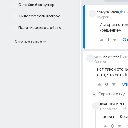
О любви без купюр
chetyre_vede
11
Философский вопрос
Мудрец
Историю о том
Политические дебаты
крещением.
1
От
Смотреть все
user_53709663
11ле
Оракул
нет такой стен
а то, что есть 
0
От
Скрыть ветку
user_18415766
1
Просветленный
злой вы Кос
0