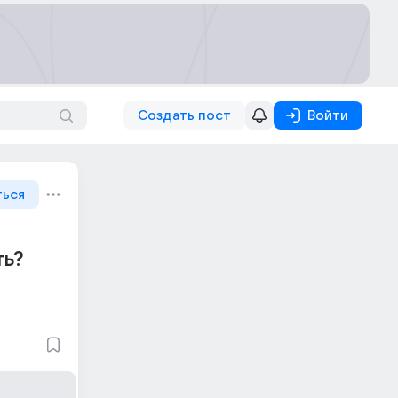
Создать пост
Войти
ться
ть?