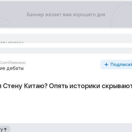
11лет
Изменено
Подписа
ие дебаты
л Стену Китаю? Опять историки скрываю
гу