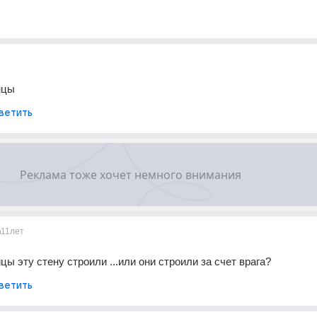
нцы
ветить
h
11лет
цы эту стену строили ...или они строили за счет врага?
ветить