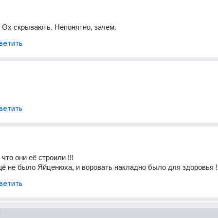
 Ох скрывають. Непонятно, зачем.
ветить
ветить
 что они её строили !!!
щё не было Яйценюха, и воровать накладно было для здоровья !
ветить