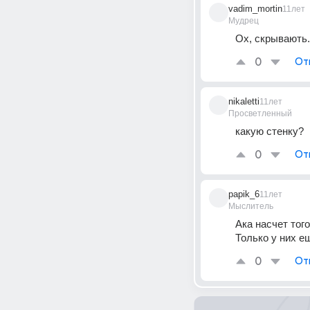
vadim_mortin
11лет
Мудрец
Ох, скрывають.
0
От
nikaletti
11лет
Просветленный
какую стенку?
0
От
papik_6
11лет
Мыслитель
Ака насчет того
Только у них е
0
От