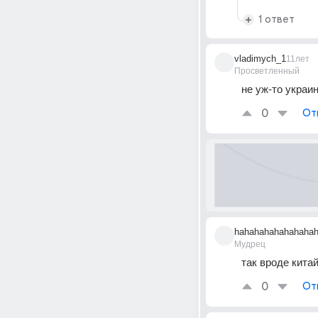
1 ответ
vladimych_1
11лет
Просветленный
не уж-то украи
0
От
hahahahahahahaha
Мудрец
так вроде китай
0
От