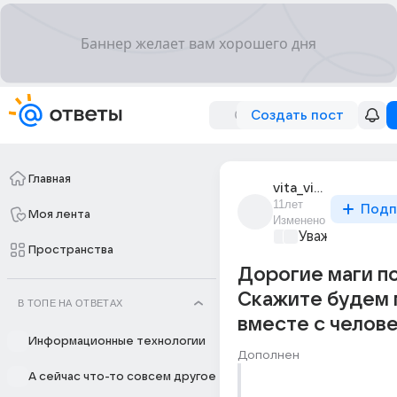
Создать пост
Главная
vita_vita_363
11лет
Подп
Моя лента
Изменено
Уважаемый ма
Пространства
Дорогие маги п
Скажите будем
В ТОПЕ НА ОТВЕТАХ
вместе с челов
Информационные технологии
Дополнен
А сейчас что-то совсем другое