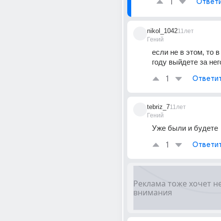
1
Ответ
nikol_1042
11лет
Гений
если не в этом, то 
году выйдете за не
1
Ответи
tebriz_7
11лет
Гений
Уже были и будете
1
Ответи