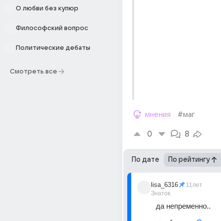
О любви без купюр
Философский вопрос
Политические дебаты
Смотреть все
мнения
#маг
0
8
По дате
По рейтингу
lisa_6316
11лет
Знаток
да непременно..