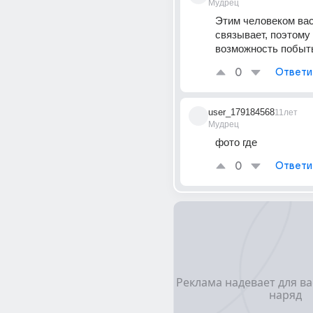
Мудрец
Этим человеком вас
связывает, поэтому 
возможность побыт
0
Ответи
user_179184568
11лет
Мудрец
фото где
0
Ответи