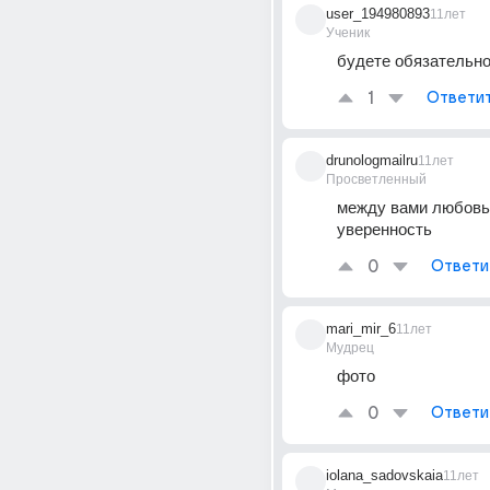
user_194980893
11лет
Ученик
будете обязательно
1
Ответи
drunologmailru
11лет
Просветленный
между вами любовь 
уверенность
0
Ответи
mari_mir_6
11лет
Мудрец
фото
0
Ответи
iolana_sadovskaia
11лет