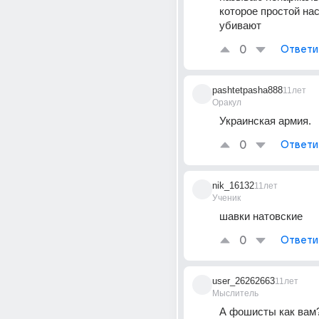
которое простой нас
убивают
0
Ответи
pashtetpasha888
11лет
Оракул
Украинская армия.
0
Ответи
nik_16132
11лет
Ученик
шавки натовские
0
Ответи
user_26262663
11лет
Мыслитель
А фошисты как вам?