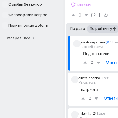
О любви без купюр
мнения
0
11
Философский вопрос
Политические дебаты
По дате
По рейтингу
Смотреть все
krestovaya_anal
11ле
Высший разум
Педокаратели
0
Ответ
albert_ebanko
11лет
Мыслитель
патриоты
0
Ответи
milamila_24
11лет