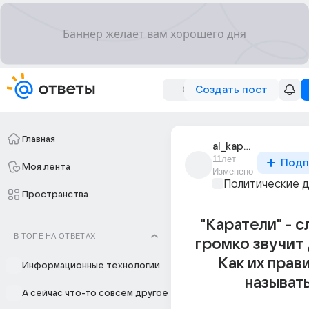
Создать пост
Главная
al_kapone_547
11лет
Подп
Моя лента
Изменено
Политические 
Пространства
"Каратели" - 
В ТОПЕ НА ОТВЕТАХ
громко звучит 
Как их прав
Информационные технологии
называт
А сейчас что-то совсем другое