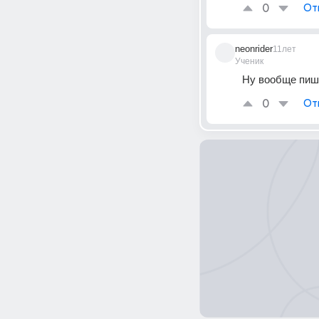
0
От
neonrider
11лет
Ученик
Ну вообще пише
0
От