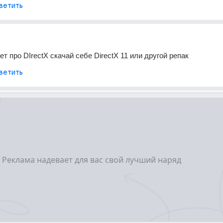
ветить
т про DIrectX скачай себе DirectX 11 или другой репак
ветить