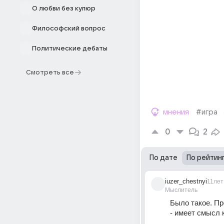
О любви без купюр
Философский вопрос
Политические дебаты
Смотреть все
мнения
#игра
0
2
По дате
По рейтин
iuzer_chestnyi
11лет
Мыслитель
Было такое. Пр
- имеет смысл 