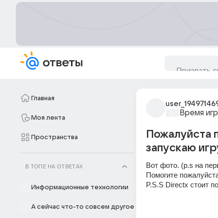
Главная
user_19497146
Время игр
Моя лента
Пожалуйста п
Пространства
запускаю игр
Вот фото. (p.s на пе
В ТОПЕ НА ОТВЕТАХ
Помогите пожалуйста,
P.S.S Directx стоит 
Информационные технологии
А сейчас что-то совсем другое