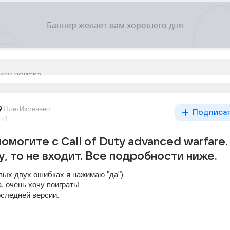
9
11лет
Изменено
Подписа
+1
омогите с Call of Duty advanced warfare.
у, то не входит. Все подробности ниже.
рвых двух ошибках я нажимаю "да")
 очень хочу поиграть!
последней версии.