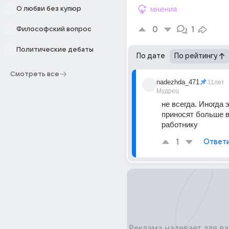
О любви без купюр
мнения
0
1
Философский вопрос
Политические дебаты
По дате
По рейтингу
Смотреть все
nadezhda_471
11лет
Мудрец
не всегда. Иногда 
приносят больше в
работнику
1
Ответ