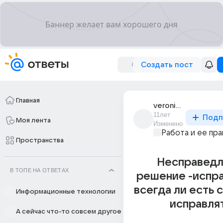
Создать пост
Главная
veronika_14202
11лет
Подп
Моя лента
Изменено
Работа и ее пра
Пространства
Несправед
В ТОПЕ НА ОТВЕТАХ
решение -испра
всегда ли есть 
Информационные технологии
исправля
А сейчас что-то совсем другое