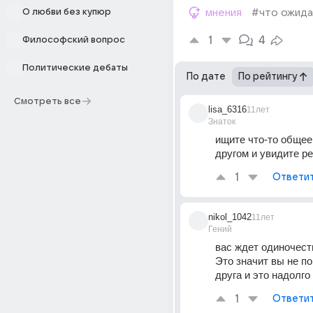
О любви без купюр
мнения
#что ожид
1
4
Философский вопрос
Политические дебаты
По дате
По рейтингу
Смотреть все
lisa_6316
11лет
Знаток
ищите что-то общее
другом и увидите ре
1
Ответи
nikol_1042
11лет
Гений
вас ждет одиночеств
Это значит вы не по
друга и это надолго
1
Ответи