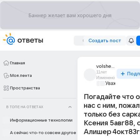
Создать пост
Главная
volshebnitsa_291
11лет
Подп
Моя лента
Изменено
Уважаемый ма
Пространства
Погадайте что 
нас с ним, пожа
В ТОПЕ НА ОТВЕТАХ
только без сарка
Информационные технологии
Ксения 5авг88, 
Алишер 4окт83г
А сейчас что-то совсем другое