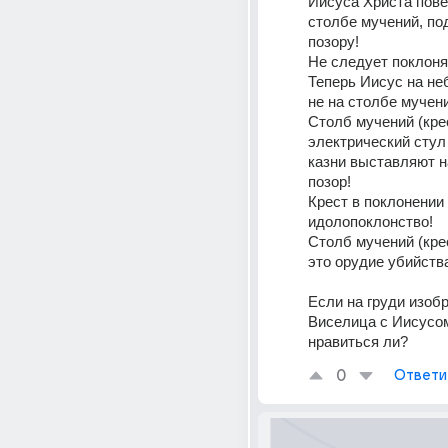
Иисуса Христа пове
столбе мучений, под
позору!
Не следует поклоня
Теперь Иисус на не
не на столбе мучени
Столб мучений (крес
электрический стул и
казни выставляют н
позор!
Крест в поклонении -
идолопоклонство!
Столб мучений (крест
это орудие убийств
Если на груди изобр
Виселица с Иисусом
нравиться ли?
0
Ответи