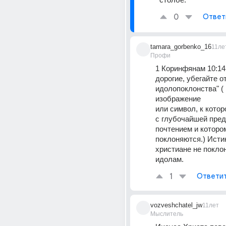
0
Ответ
tamara_gorbenko_16
11ле
Профи
1 Коринфянам 10:14 :
дорогие, убегайте от
идолопоклонства" ( 
изображение 
или символ, к котор
с глубочайшей пред
почтением и котором
поклоняются.) Исти
христиане не покло
идолам.
1
Ответи
vozveshchatel_jw
11лет
Мыслитель