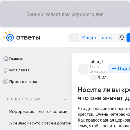
Создать пост
Главная
iuliia_77631
11лет
Подп
Моя лента
Изменено
Философский 
Пространства
Носите ли вы кр
что они значат д
В ТОПЕ НА ОТВЕТАХ
Что для вас значит носит
Информационные технологии
крестик. Очень интересн
Как православная церковь
А сейчас что-то совсем другое
тому, чтобы носить, допус