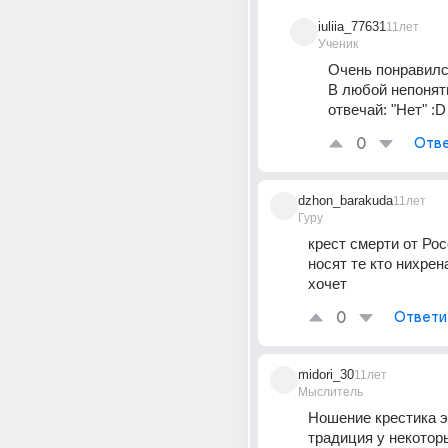
iuliia_77631
11лет
Ученик
Очень понравился
В любой непонятн
отвечай: "Нет" :D
0
Отве
dzhon_barakuda
11лет
Гуру
крест смерти от Ро
носят те кто нихрена
хочет
0
Ответи
midori_30
11лет
Мыслитель
Ношение крестика эт
традиция у некоторы