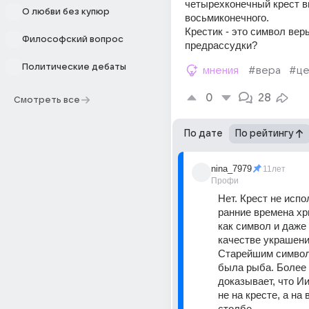
четырехконечный крест в
О любви без купюр
восьмиконечного. 
Крестик - это символ веры
Философский вопрос
предрассудки?
Политические дебаты
мнения
#вера
#це
0
28
Смотреть все
По дате
По рейтингу
nina_7979
11лет
Профи
Нет. Крест не испо
ранние времена хр
как символ и даже 
качестве украшения
Старейшим символ
была рыба. Более т
доказывает, что Ии
не на кресте, а на
столбе.