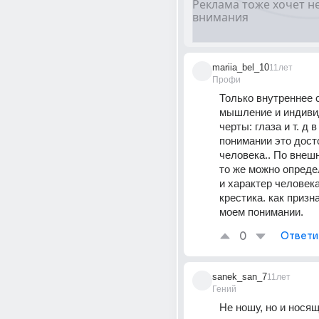
mariia_bel_10
11лет
Профи
Только внутреннее с
мышление и индиви
черты: глаза и т. д в
понимании это дост
человека.. По внеш
то же можно опреде
и характер человека
крестика. как призна
моем понимании.
0
Ответи
sanek_san_7
11лет
Гений
Не ношу, но и носящ