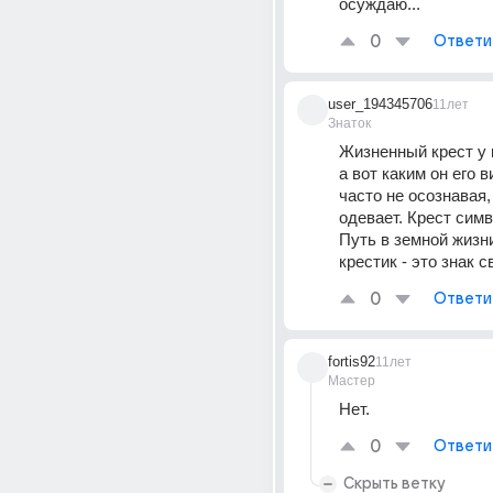
осуждаю...
0
Ответи
user_194345706
11лет
Знаток
Жизненный крест у к
а вот каким он его ви
часто не осознавая, 
одевает. Крест симв
Путь в земной жизни
крестик - это знак 
0
Ответи
fortis92
11лет
Мастер
Нет.
0
Ответи
Скрыть ветку