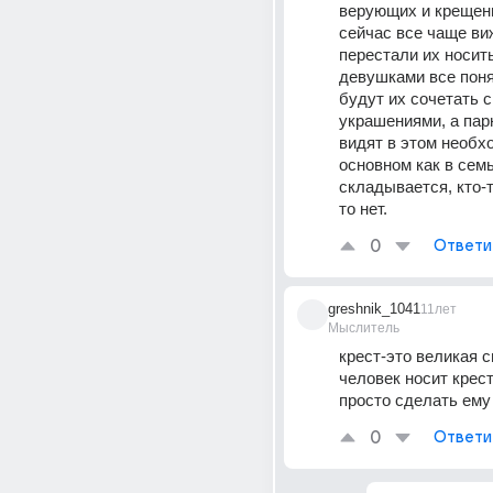
верующих и крещены
сейчас все чаще виж
перестали их носить
девушками все понят
будут их сочетать с
украшениями, а парн
видят в этом необхо
основном как в семь
складывается, кто-то
то нет.
0
Ответи
greshnik_1041
11лет
Мыслитель
крест-это великая си
человек носит крест
просто сделать ему
0
Ответи