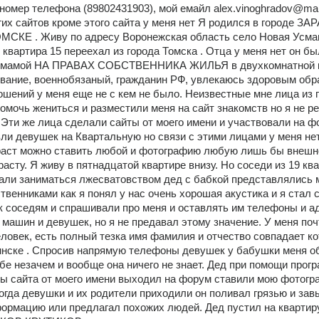
й номер телефона (89802431903), мой емайл alex.vinoghradov@mail
угих сайтов кроме этого сайта у меня нет Я родился в городе З
МСКЕ . Живу по адресу Воронежская область село Новая Усман
квартира 15 переехал из города Томска . Отца у меня нет он бы
 с мамой НА ПРАВАХ СОБСТВЕННИКА ЖИЛЬЯ в двухкомнатной кв
ание, военнобязаный, гражданин РФ, увлекаюсь здоровым обра
ошений у меня еще не с кем не было. Неизвестные мне лица из г
омочь жениться и разместили меня на сайт знакомств но я не р
 Эти же лица сделали сайты от моего имени и участвовали на фо
ли девушек на Квартальную но связи с этими лицами у меня нету
раст можно ставить любой и фотографию любую лишь бы внешно
асту. Я живу в пятнадцатой квартире внизу. Но соседи из 19 ква
стали заниматься лжесватовством дед с бабкой представлялись 
твенниками как я понял у нас очень хорошая акустика и я стал 
к соседям и спрашивали про меня и оставлять им телефоны и ад
машин и девушек, но я не предавал этому значение. У меня почт
еловек, есть полный тезка имя фамилия и отчество совпадает ко
нске . Спросив напрямую телефоны девушек у бабушки меня об
бе незачем и вообще она ничего не знает. Дед при помощи прогр
 сайта от моего имени выходил на форум ставили мою фотогра
когда девушки и их родители приходили он поливал грязью и зав
формацию или предлагал похожих людей. Дед пустил на квартиру