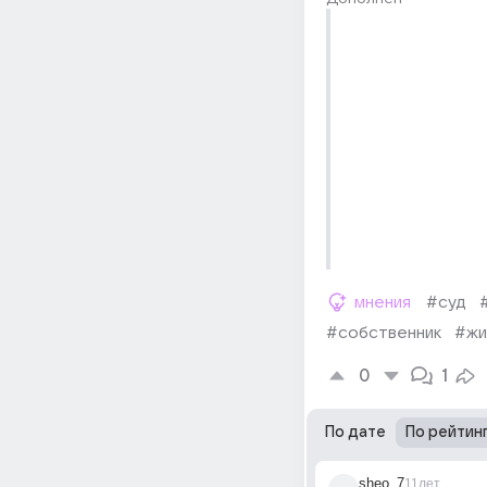
мнения
#суд
#собственник
#жи
0
1
По дате
По рейтин
sheo_7
11лет