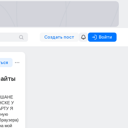
Создать пост
Войти
ться
сайты
АФШАНЕ 
НСКЕ У 
РТУ Я 
ную 
раузера) 
а мой 