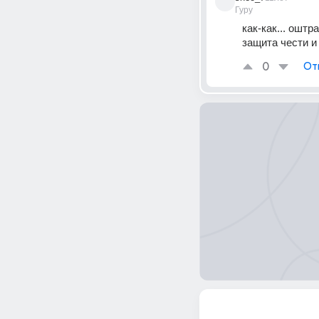
Гуру
как-как... ошт
защита чести и
0
От