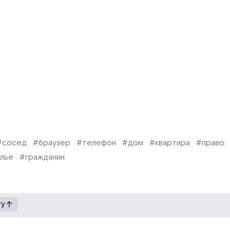
#сосед
#браузер
#телефон
#дом
#квартира
#право
лье
#гражданин
гу