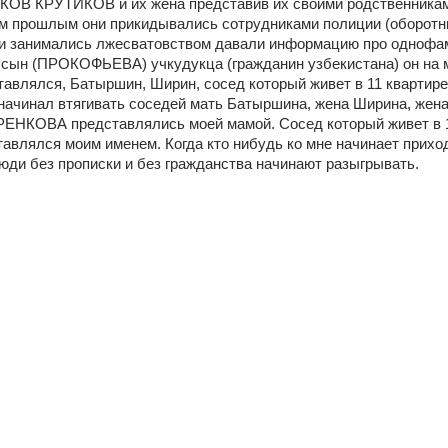
КОВ КРУТИКОВ и их жена представив их своими родственниками
 прошлым они прикидывались сотрудниками полиции (оборотни
 и занимались лжесватовством давали информацию про однофа
т сын (ПРОКОФЬЕВА) учкудукца (гражданин узбекистана) он на м
тавлялся, Батыршин, Ширин, cосед который живет в 11 квартире
начинал втягивать соседей мать Батыршина, жена Ширина, жена
НКОВА представлялись моей мамой. Сосед который живет в 1
авлялся моим именем. Когда кто нибудь ко мне начинает приходи
юди без прописки и без гражданства начинают разыгрывать.