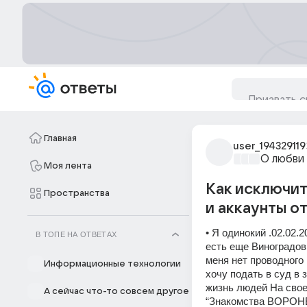
Главная
user_194329119
О любви
Моя лента
Как исключит
Пространства
и аккаунты о
• Я одинокий .02.02
В ТОПЕ НА ОТВЕТАХ
есть еще Виноградо
меня нет проводног
Информационные технологии
хочу подать в суд в 
жизнь людей На свое
А сейчас что-то совсем другое
“Знакомства ВОРОНЕ