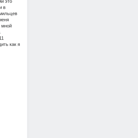
 это 
 в 
мильцев 
еня 
 мной 
 
1 
ть как я 