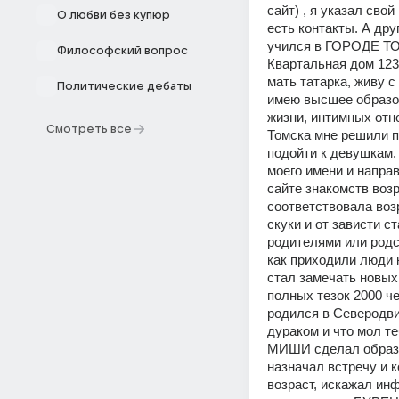
сайт) , я указал сво
О любви без купюр
есть контакты. А др
учился в ГОРОДЕ ТО
Философский вопрос
Квартальная дом 123 
мать татарка, живу
Политические дебаты
имею высшее образов
жизни, интимных отн
Смотреть все
Томска мне решили п
подойти к девушкам.
моего имени и направ
сайте знакомств воз
соответствовала возр
скуки и от зависти 
родителями или родс
как приходили люди 
стал замечать новых 
полных тезок 2000 ч
родился в Северодви
дураком и что мол те
МИШИ сделал образы
назначал встречу и 
возраст, искажал ин