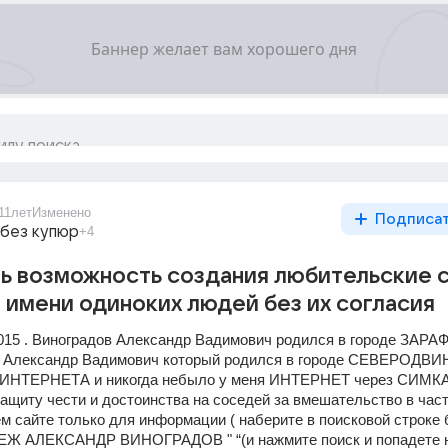
11лет
Изменено
Подписа
 без купюр
+4
ь возможность создания любительские 
т имени одиноких людей без их согласия
.2015 . Виноградов Александр Вадимович родился в городе ЗАР
в Александр Вадимович который родился в городе СЕВЕРОДВИ
о ИНТЕРНЕТА и никогда небыло у меня ИНТЕРНЕТ через СИМКА
защиту чести и достоинства на соседей за вмешательство в част
м сайте только для информации ( наберите в поисковой строке б
Ж АЛЕКСАНДР ВИНОГРАДОВ " “(и нажмите поиск и попадете н