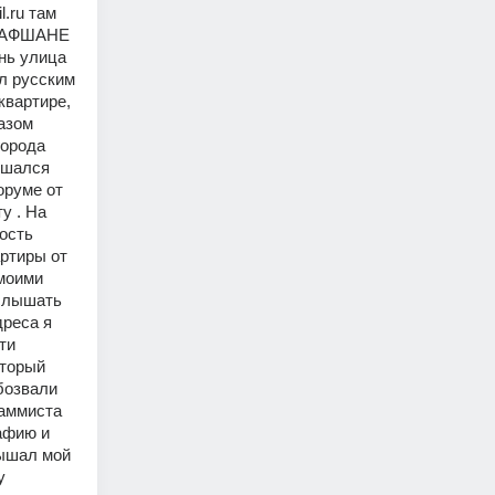
.ru там 
АРАФШАНЕ 
ь улица 
л русским 
артире, 
зом 
орода 
ешался 
руме от 
 . На 
сть 
ртиры от 
моими 
слышать 
реса я 
и 
торый 
озвали 
аммиста 
фию и 
ышал мой 
 