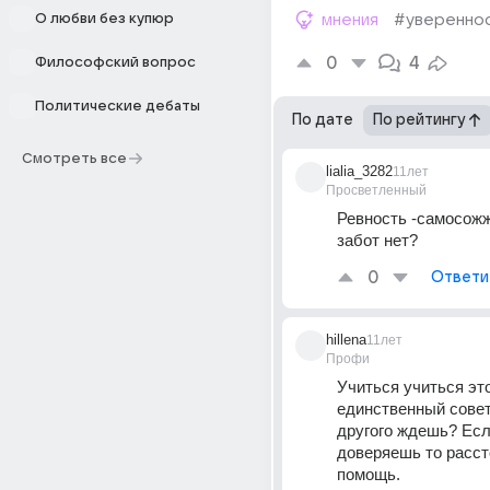
О любви без купюр
мнения
#увереннос
0
4
Философский вопрос
Политические дебаты
По дате
По рейтингу
Смотреть все
lialia_3282
11лет
Просветленный
Ревность -самосожж
забот нет?
0
Ответи
hillena
11лет
Профи
Учиться учиться это
единственный совет!
другого ждешь? Если
доверяешь то расст
помощь.