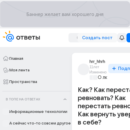
Создать пост
Главная
hrr_hhrh
11лет
Подп
Моя лента
Изменено
О любви без 
Пространства
Как? Как перест
ревновать? Как
В ТОПЕ НА ОТВЕТАХ
перестать ревно
Информационные технологии
Как вернуть ув
в себе?
А сейчас что-то совсем другое