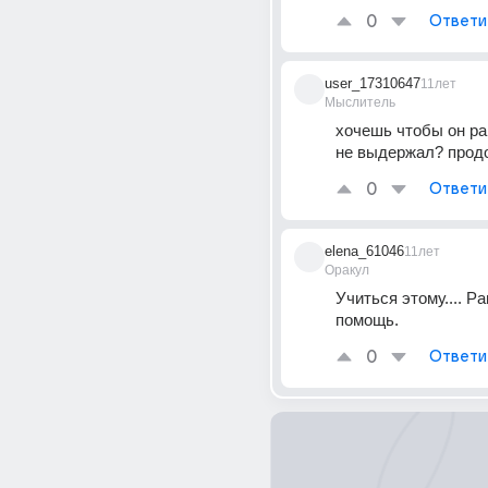
0
Ответи
user_17310647
11лет
Мыслитель
хочешь чтобы он ра
не выдержал? прод
0
Ответи
elena_61046
11лет
Оракул
Учиться этому.... Ра
помощь.
0
Ответи