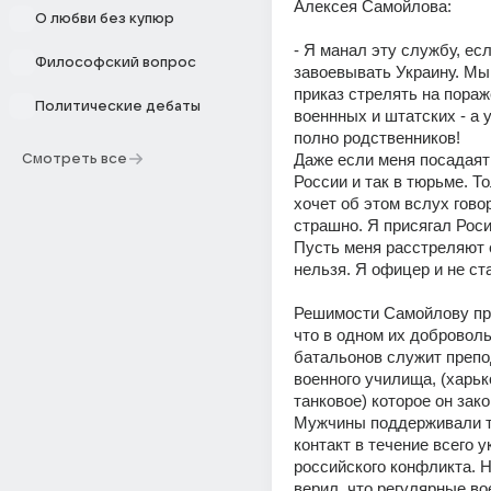
Алексея Самойлова:
О любви без купюр
- Я манал эту службу, ес
Философский вопрос
завоевывать Украину. Мы
приказ стрелять на пораже
Политические дебаты
военнных и штатских - а у
полно родственников!
Даже если меня посадаят 
Смотреть все
России и так в тюрьме. То
хочет об этом вслух говор
страшно. Я присягал Росии
Пусть меня расстреляют е
нельзя. Я офицер и не ст
Решимости Самойлову при
что в одном их доброволь
батальонов служит препо
военного училища, (харьк
танковое) которое он зако
Мужчины поддерживали 
контакт в течение всего ук
российского конфликта. Ни
верил, что регулярные во