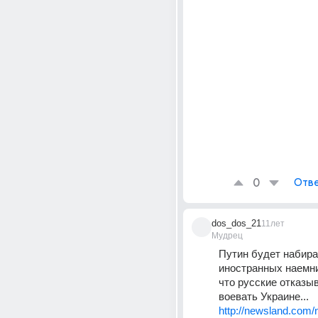
0
Отве
dos_dos_21
11лет
Мудрец
Путин будет набира
иностранных наемник
что русские отказыв
воевать Украине...
http://newsland.com/n