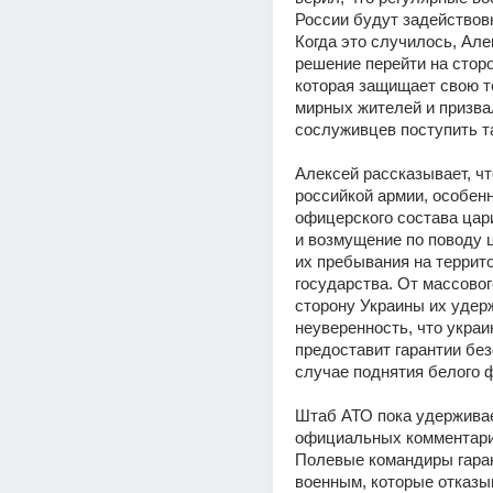
России будут задействовн
Когда это случилось, Але
решение перейти на сторо
которая защищает свою т
мирных жителей и призвал
сослуживцев поступить т
Алексей рассказывает, что
российкой армии, особенн
офицерского состава цар
и возмущение по поводу ц
их пребывания на террито
государства. От массовог
сторону Украины их удерж
неуверенность, что украи
предоставит гарантии без
случае поднятия белого 
Штаб АТО пока удерживае
официальных комментари
Полевые командиры гаран
военным, которые отказы