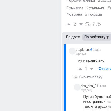
#бронетехника
#солд
#украина
#училище
#
#страна
#тюрьма
2
7
По дате
По рейтингу
stapleton
11лет
Оракул
ну и правильно
1
Ответ
Скрыть ветку
dos_dos_21
11лет
Мудрец
Путин будет наб
иностранных нае
того что русские