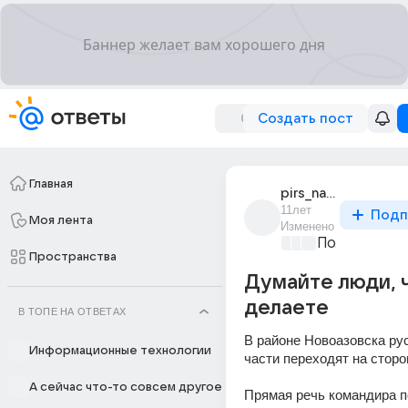
Создать пост
Главная
pirs_navigator
11лет
Подп
Моя лента
Изменено
Политически
Пространства
Думайте люди, 
делаете
В ТОПЕ НА ОТВЕТАХ
В районе Новоазовска рус
Информационные технологии
части переходят на сторо
А сейчас что-то совсем другое
Прямая речь командира п