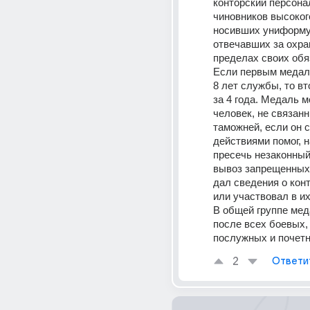
конторский персонал
чиновников высокого
носивших униформу 
отвечавших за охран
пределах своих обяз
Если первым медаль
8 лет службы, то вт
за 4 года. Медаль мо
человек, не связанн
таможней, если он с
действиями помог, н
пресечь незаконный 
вывоз запрещенных 
дал сведения о кон
или участвовал в и
В общей группе мед
после всех боевых,
послужных и почетн
2
Ответи