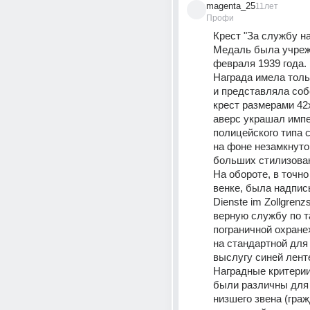
magenta_25
11лет
Профи
Крест "За службу н
Медаль была учреж
февраля 1939 года.
Награда имела толь
и представляла соб
крест размерами 42x
аверс украшал импе
полицейского типа с
на фоне незамкнутог
больших стилизован
На обороте, в точно
венке, была надпись 
Dienste im Zollgrenzs
верную службу по т
пограничной охране»
на стандартной для 
выслугу синей лент
Наградные критерии
были различны для
низшего звена (граж