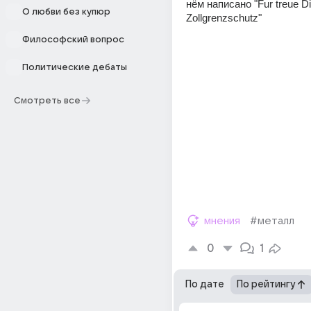
нём написано "Fur treue Di
О любви без купюр
Zollgrenzschutz"
Философский вопрос
Политические дебаты
Смотреть все
мнения
#металл
0
1
По дате
По рейтингу