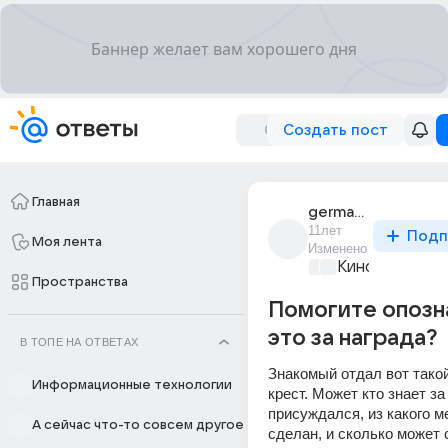
Создать пост
Главная
german_sidokhin_1
11лет
Подп
Моя лента
Изменено
Киномания
+1
Пространства
Помогите опозн
это за награда?
В ТОПЕ НА ОТВЕТАХ
Знакомый отдал вот такой
Информационные технологии
крест. Может кто знает за 
присуждался, из какого м
А сейчас что-то совсем другое
сделан, и сколько может 