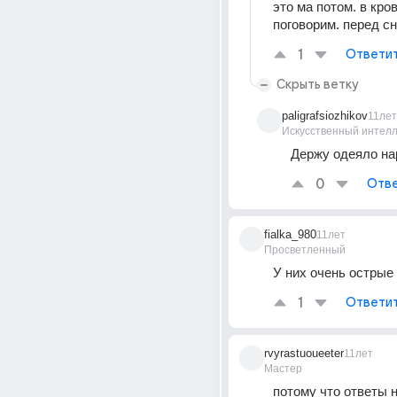
это ма потом. в кров
поговорим. перед сн
1
Ответи
Скрыть ветку
paligrafsiozhikov
11лет
Искусственный интелл
Держу одеяло на
0
Отве
fialka_980
11лет
Просветленный
У них очень острые
1
Ответи
rvyrastuoueeter
11лет
Мастер
потому что ответы н