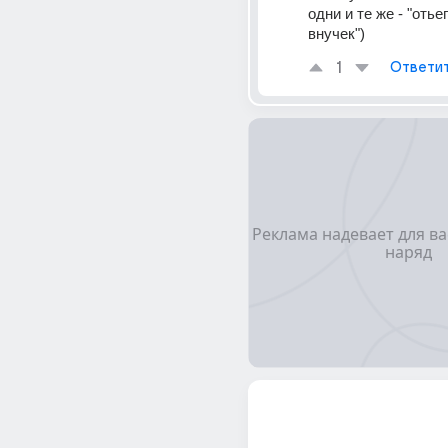
одни и те же - "отьеп.
внучек")
1
Ответи