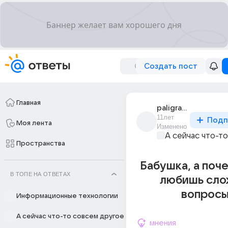
Создать пост
Главная
paligrafsiozhikov
11лет
Подп
Моя лента
Изменено
А сейчас что-т
Пространства
Бабушка, а поч
В ТОПЕ НА ОТВЕТАХ
любишь сл
вопросы
Информационные технологии
А сейчас что-то совсем другое
мнения