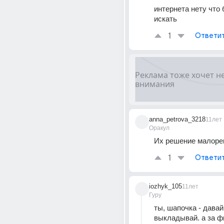
интернета нету что 
искать
1
Ответи
anna_petrova_3218
11лет
Оракул
Их решение малоре
1
Ответи
iozhyk_105
11лет
Гуру
ты, шапочка - давай
выкладывай. а за ф