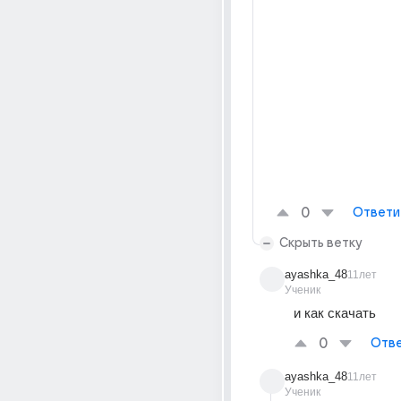
0
Ответи
Скрыть ветку
ayashka_48
11лет
Ученик
и как скачать
0
Отве
ayashka_48
11лет
Ученик