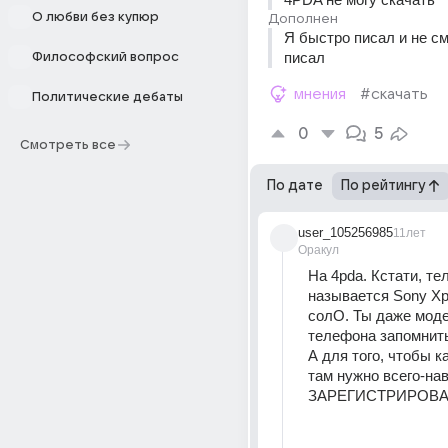
О любви без купюр
Дополнен
Я быстро писал и не см
писал
Философский вопрос
мнения
#скачать
Политические дебаты
0
5
Смотреть все
По дате
По рейтингу
user_105256985
11лет
Оракул
На 4pda. Кстати, те
называется Sony Xper
солО. Ты даже моде
телефона запомнит
А для того, чтобы ка
там нужно всего-нав
ЗАРЕГИСТРИРОВА