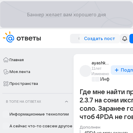
Создать пост
Главная
ayashka_48
11лет
Подп
Моя лента
Изменено
Информационн
Пространства
Где мне найти 
2.3.7 на сони ик
В ТОПЕ НА ОТВЕТАХ
соло. Заранее 
Информационные технологии
чтоб 4PDA не г
А сейчас что-то совсем другое
Дополнен
4PDA не могу скачать