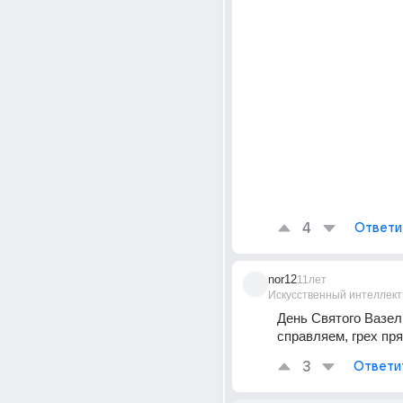
4
Ответи
nor12
11лет
Искусственный интеллект
День Святого Вазели
справляем, грех прям
3
Ответи