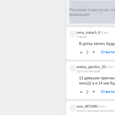
roma_sukach_6
11лет
Ученик
В дотку катать буду
2
Ответи
andrey_gavrilov_20
11лет
Просветленный
13 девушек пригласи
ночь))) а я 14 ым бу
2
Ответи
user_6872486
11лет
Искусственный интеллект