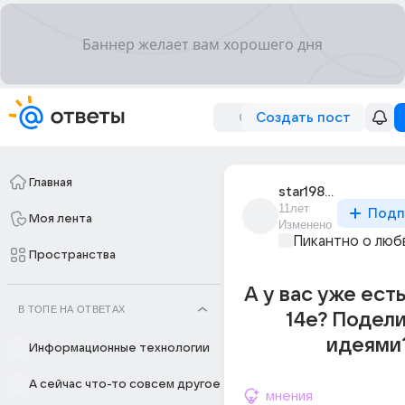
Создать пост
Главная
star1988_magic
11лет
Подп
Моя лента
Изменено
Пикантно о люб
Пространства
А у вас уже есть
В ТОПЕ НА ОТВЕТАХ
14е? Подел
идеями
Информационные технологии
А сейчас что-то совсем другое
мнения