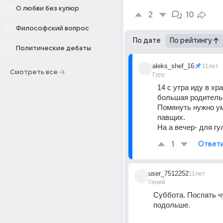
О любви без купюр
2
10
Философский вопрос
По дате
По рейтингу
Политические дебаты
aleks_shef_16
11лет
Смотреть все
Гуру
14 с утра иду в хра
большая родительс
Помянуть нужно ум
павщих. 
На а вечер- для гул
1
Ответ
user_7512252
11лет
Гений
Суббота. Поспать чу
подольше.