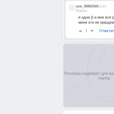
user_98992569
11лет
Мудрец
я одна )) и мне всё 
меня это не праздни
1
Ответи