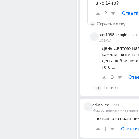
а чо 14-го?
2
Ответи
Скрыть ветку
star1988_magic
11лет
Оракул
День Святого Вал
каждая скотина, 
день любви, кого
того....
0
Отве
1 ответ
edwin_ed
11лет
Искусственный интеллект
не наш это праздни
1
Ответи