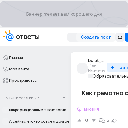
Создать пост
Главная
bulat_zalialov_7
11лет
Подп
Моя лента
Изменено
Образовательны
Пространства
Как грамотно 
В ТОПЕ НА ОТВЕТАХ
мнения
Информационные технологии
0
3
А сейчас что-то совсем другое