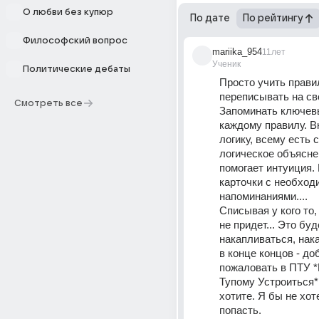
О любви без купюр
По дате
По рейтингу
Философский вопрос
mariika_954
11лет
Ученик
Политические дебаты
Просто учить правил
переписывать на сво
Смотреть все
Запоминать ключевы
каждому правилу. В
логику, всему есть с
логическое объяснен
помогает интуиция. 
карточки с необход
напоминаниями....
Списывая у кого то, 
не придет... Это буде
накапливаться, накап
в конце концов - доб
пожаловать в ПТУ *
Тупому Устроиться* 
хотите. Я бы не хот
попасть.