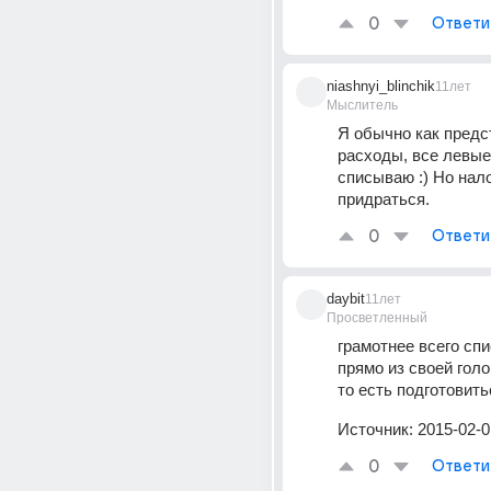
0
Ответи
niashnyi_blinchik
11лет
Мыслитель
Я обычно как предс
расходы, все левые
списываю :) Но нало
придраться.
0
Ответи
daybit
11лет
Просветленный
грамотнее всего спи
прямо из своей гол
то есть подготовить
Источник:
2015-02-0
0
Ответи