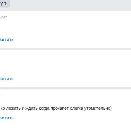
гу
1лет
ветить
ветить
т
ько лежать и ждать когда прокапет слегка утомительно)
ветить