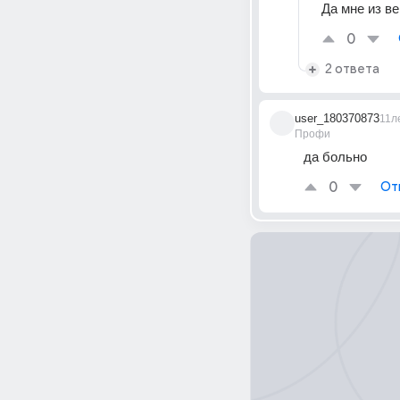
Да мне из ве
0
2 ответа
user_180370873
11л
Профи
да больно
0
От