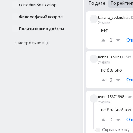
По дате
По рейтин
О любви без купюр
Философский вопрос
tatiana_vederskaia
1
Ученик
Политические дебаты
нет
0
От
Смотреть все
nonna_shilina
11лет
Ученик
не больно
0
От
user_15671698
11ле
Ученик
не больно! тол
0
От
Скрыть ветку