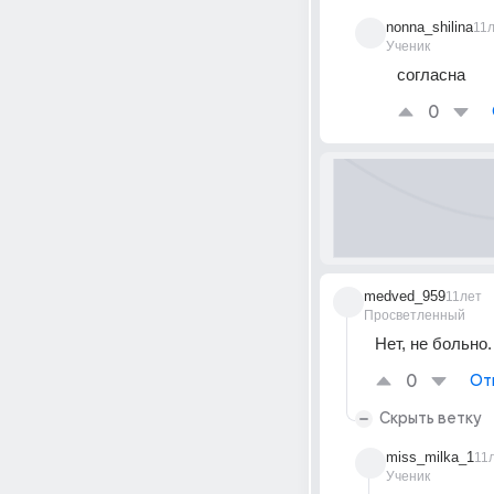
nonna_shilina
11
Ученик
согласна
0
medved_959
11лет
Просветленный
Нет, не больно
0
От
Скрыть ветку
miss_milka_1
11
Ученик