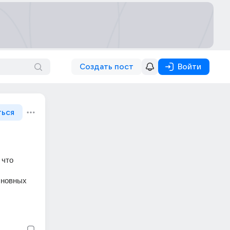
Создать пост
Войти
ться
что 
новных 