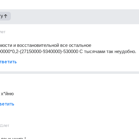
гу
лет
мости и восстановительной все остальное
0000*0,2-(27150000-9340000)-530000 С тысячами так неудобно.
тветить
 х*йню
ветить
11лет
 язык учить!