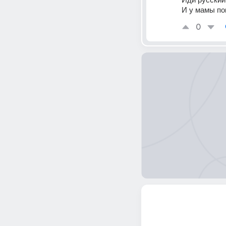
И у мамы по
0