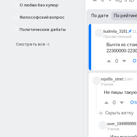
0
3
О любви без купюр
По дате
По рейтин
Философский вопрос
Политические дебаты
liudmila_3181
11
Просветленный
Вычти из стои
Смотреть все
22300000-2230
0
О
rsjst6s_stnrt
11лет
Ученик
Не пишы такую
0
От
Скрыть ветку
user_194989989
Ученик
Иди русский