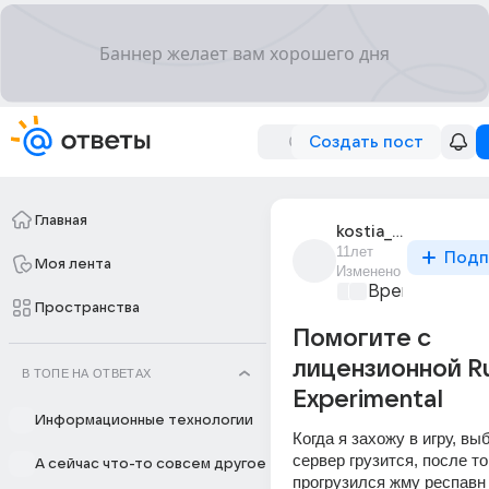
Создать пост
Главная
kostia_shafikov_1
11лет
Подп
Моя лента
Изменено
Время игр
+1
Пространства
Помогите с
лицензионной R
В ТОПЕ НА ОТВЕТАХ
Experimental
Информационные технологии
Когда я захожу в игру, вы
сервер грузится, после тог
А сейчас что-то совсем другое
прогрузился жму респавн 