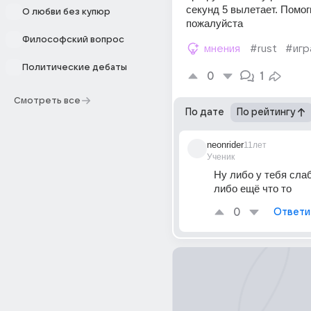
секунд 5 вылетает. Помоги
О любви без купюр
пожалуйста
Философский вопрос
мнения
#rust
#игр
Политические дебаты
0
1
Смотреть все
По дате
По рейтингу
neonrider
11лет
Ученик
Ну либо у тебя слаб
либо ещё что то
0
Ответи