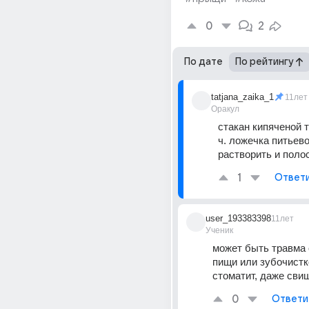
0
2
По дате
По рейтингу
tatjana_zaika_1
11лет
Оракул
стакан кипяченой т
ч. ложечка питьево
растворить и поло
1
Ответ
user_193383398
11лет
Ученик
может быть травма 
пищи или зубочистк
стоматит, даже свищ
0
Ответи