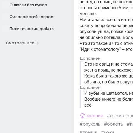
во рту, на прыщ не похоже
О любви без купюр
стороны примерно 5 мм, с 
меньше.
Философский вопрос
Начиталась всего в интерн
совету попробовала перек
Политические дебаты
опухоль ушла, позже кров
не обильно потекла. Боль
Что это такое и что с эти
Смотреть все
"Иди к стоматологу" – это 
Дополнен
Это не свищ и не стомат
же, на прыщ не похоже.
Кожа была такого же цв
обычно, но было вздут
Дополнен
И зубы не шатаются, не
Вообще ничего не болит
всё.
мнения
#стоматол
#опухоль
#болеть
#п
#прыщи
#кожа