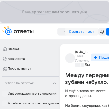
Создать пост
Главная
jetix_jetix_4
11лет
Подп
Моя лента
Изменено
Бьютилэнд
+4
Пространства
Между передни
зубами набухло.
В ТОПЕ НА ОТВЕТАХ
И ещё в таком же месте, н
Информационные технологии
стороны десны.
А сейчас что-то совсем другое
Не болит, ощущение, как 