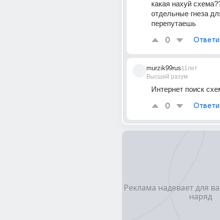
какая нахуй схема??
отдельные гнеза для
перепутаешь
0
Ответи
murzik99rus
11лет
Высший разум
Интернет поиск схем
0
Ответи