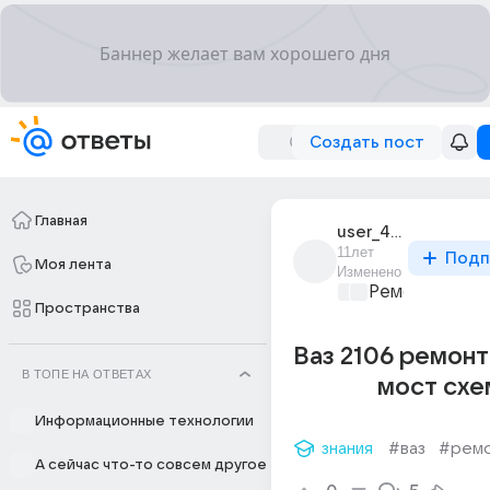
Создать пост
Главная
user_46781107
11лет
Подп
Моя лента
Изменено
Ремонт и обс
Пространства
Ваз 2106 ремон
В ТОПЕ НА ОТВЕТАХ
мост схе
Информационные технологии
знания
#ваз
#рем
А сейчас что-то совсем другое