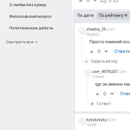
0
5
О любви без купюр
По дате
По рейтингу
Философский вопрос
Политические дебаты
zhadina_15
11лет
Мудрец
Просто поменяй его
Смотреть все
0
Ответи
Скрыть ветку
user_46781107
11лет
Ученик
где он именно на
0
Отве
1 ответ
kykykykyky
11лет
Гений