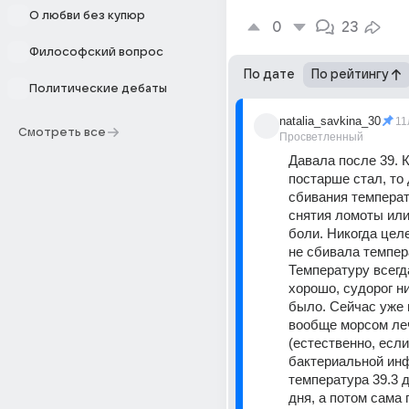
О любви без купюр
0
23
Философский вопрос
По дате
По рейтингу
Политические дебаты
natalia_savkina_30
11
Смотреть все
Просветленный
Давала после 39. К
постарше стал, то 
сбивания температ
снятия ломоты или 
боли. Никогда цел
не сбивала темпера
Температуру всегд
хорошо, судорог ни
было. Сейчас уже в
вообще морсом ле
(естественно, если
бактериальной инфе
температура 39.3 д
дня, а потом сама п