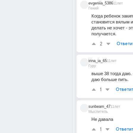
evgeniia_5386
11лет
Гений
Когда ребенок закипа
становится вялым и 
делать не хочет - эт
получается.
2
Ответи
irina_ia_65
11лет
Гуру
выше 38 тогда даю. е
даю больше пить.
1
Ответи
sunbeam_47
11лет
Мыслитель
Не давала
1
Ответи