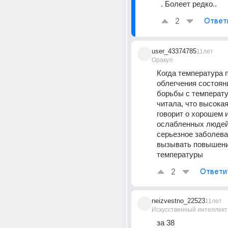
. Болеет редко..
2
Ответ
user_43374785
11лет
Оракул
Когда температура п
облегчения состояни
борьбы с температур
читала, что высокая
говорит о хорошем и
ослабленных людей
серьезное заболева
вызывать повышени
температуры
2
Ответи
neizvestno_22523
11лет
Искусственный интеллект
за 38