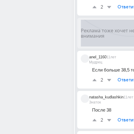
2
Ответи
anel_1160
11лет
Мудрец
Если больше 38,5 т
2
Ответи
natasha_kudlashkin
11лет
Знаток
После 38
2
Ответи