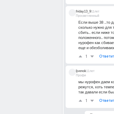
friday13_9
11лет
Просветленный
Если выше 38 ..то д
сколько нужно для т
сбить.. если ниже т
положенного.. потом
нурофен как сбивает
еще и обезболивающ
1
Ответи
ljvenok
11лет
Профи
мы нурофен даем ко
режутся, хоть темпе
так давали если бы
1
Ответи