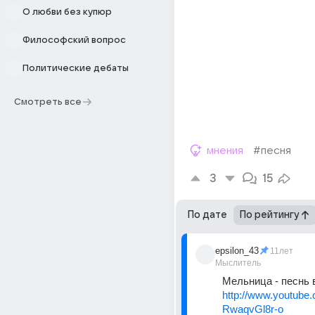
О любви без купюр
Философский вопрос
Политические дебаты
Смотреть все
мнения
#песня
3
15
По дате
По рейтингу
epsilon_43
11лет
Мыслитель
Мельница - песнь 
http://www.youtube
RwaqvGl8r-o