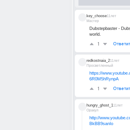
key_choose
11лет
Мастер
Dubstepbaster - Dubs
world.
1
Ответи
redkostnaia_2
11лет
Просветленный
https://www.youtube
6R0M5hRynpA
1
Ответи
hungry_ghost_1
11лет
Оракул
http://www.youtube.
BkBB9sanIo