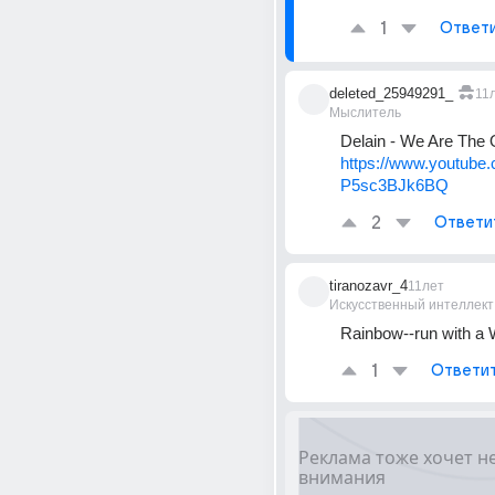
1
Ответ
deleted_25949291_
11
Мыслитель
Delain - We Are The 
https://www.youtube
P5sc3BJk6BQ
2
Ответи
tiranozavr_4
11лет
Искусственный интеллект
Rainbow--run with a 
1
Ответи