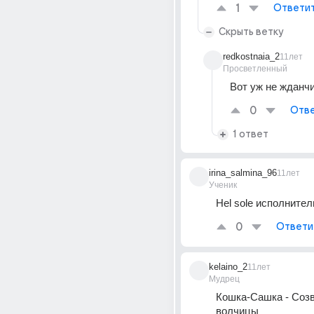
1
Ответи
Скрыть ветку
redkostnaia_2
11лет
Просветленный
Вот уж не жданчик
0
Отве
1 ответ
irina_salmina_96
11лет
Ученик
Hel sole исполните
0
Ответи
kelaino_2
11лет
Мудрец
Кошка-Сашка - Созв
волчицы