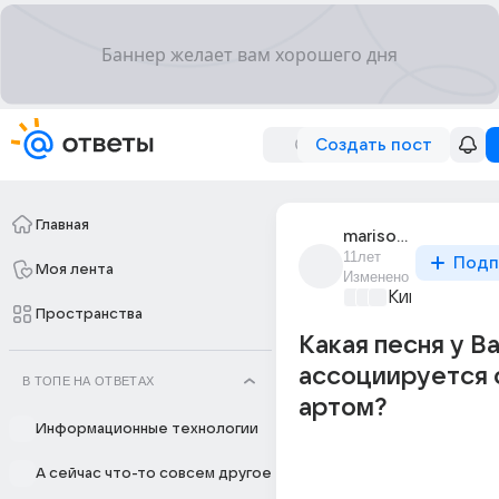
Создать пост
Главная
marisol_lis
11лет
Подп
Моя лента
Изменено
Киномания
+2
Пространства
Какая песня у В
ассоциируется 
В ТОПЕ НА ОТВЕТАХ
артом?
Информационные технологии
А сейчас что-то совсем другое