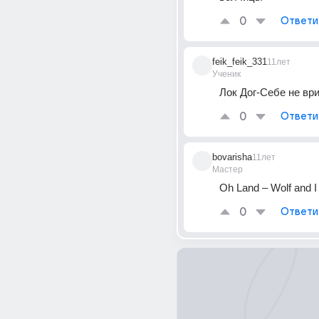
0
Ответи
feik_feik_331
11лет
Ученик
Лок Дог-Себе не вр
0
Ответи
bovarisha
11лет
Мастер
Oh Land – Wolf and I
0
Ответи