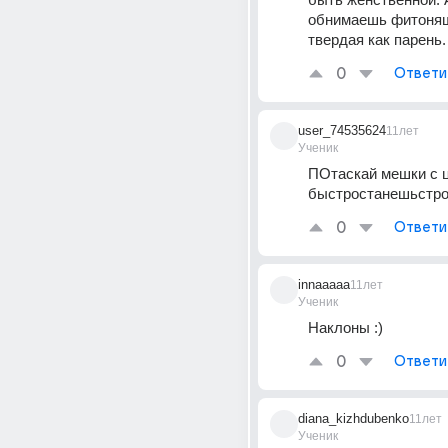
обнимаешь фитоняшк
твердая как парень.
0
Ответи
user_74535624
11лет
Ученик
ПОтаскай мешки с ц
быстростанешьстр
0
Ответи
innaaaaa
11лет
Ученик
Наклоны :)
0
Ответи
diana_kizhdubenko
11лет
Ученик