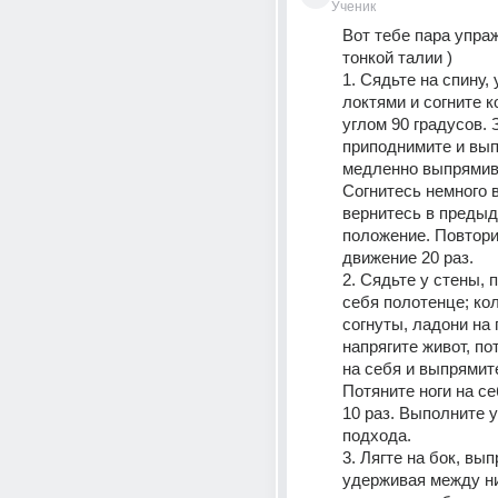
Ученик
Вот тебе пара упраж
тонкой талии ) 
1. Сядьте на спину, 
локтями и согните к
углом 90 градусов. 
приподнимите и выпр
медленно выпрямив 
Согнитесь немного в
вернитесь в предыд
положение. Повторит
движение 20 раз.
2. Сядьте у стены, 
себя полотенце; кол
согнуты, ладони на п
напрягите живот, по
на себя и выпрямите
Потяните ноги на се
10 раз. Выполните у
подхода.
3. Лягте на бок, вып
удерживая между ни