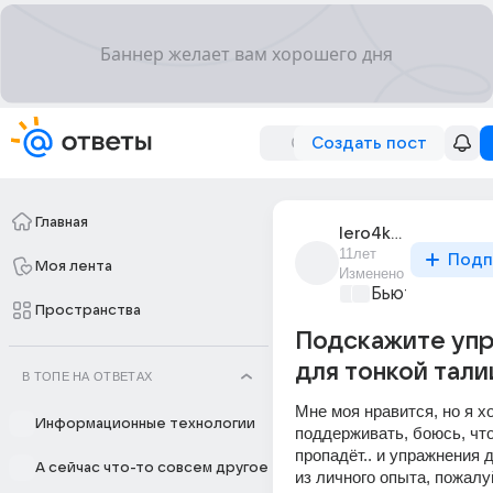
Создать пост
Главная
lero4ka_frolova
11лет
Подп
Моя лента
Изменено
Бьютилэнд
+1
Пространства
Подскажите уп
для тонкой тали
В ТОПЕ НА ОТВЕТАХ
Мне моя нравится, но я хо
Информационные технологии
поддерживать, боюсь, что
пропадёт.. и упражнения дл
А сейчас что-то совсем другое
из личного опыта, пожалуй