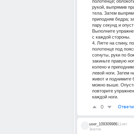
полотенце; облокоти
рукой, выпрямив пр
тела. Затем выпрями
приподняв бедра; з
пару секунд и опусти
Выполните упражнен
с каждой стороны.
4. Лягте на спину, п
полотенце под поясн
согнуты, руки по бок
закиньте правую ног
колено и приподними
левой ноги. Затем на
живот и поднимите б
можно выше. Опусти
повторите упражнени
каждой ноги.
0
Ответи
user_109309986
11лет
Знаток