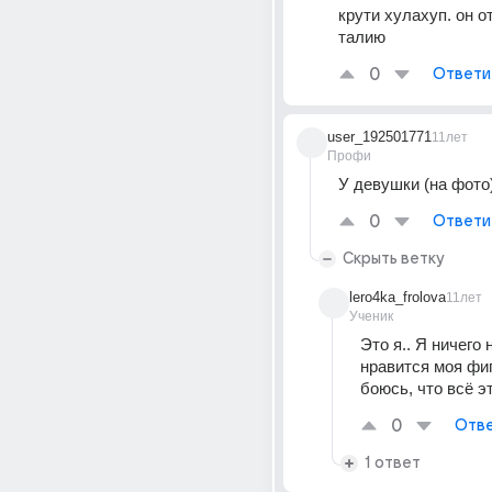
крути хулахуп. он о
талию
0
Ответи
user_192501771
11лет
Профи
У девушки (на фото)
0
Ответи
Скрыть ветку
lero4ka_frolova
11лет
Ученик
Это я.. Я ничего 
нравится моя фигу
боюсь, что всё эт
0
Отве
1 ответ