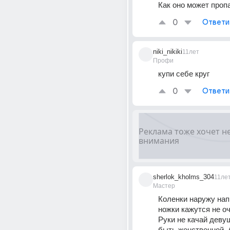
Как оно может проп
0
Ответи
niki_nikiki
11лет
Профи
купи себе круг
0
Ответи
sherlok_kholms_304
11ле
Мастер
Коленки наружу напр
ножки кажутся не оч
Руки не качай деву
быть женственной. А