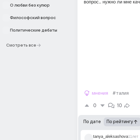
вопрос.. нужно ли мне ка
О любви без купюр
Философский вопрос
Политические дебаты
Смотреть все
мнения
#талия
0
10
По дате
По рейтингу
tanya_aleksashova
11лет