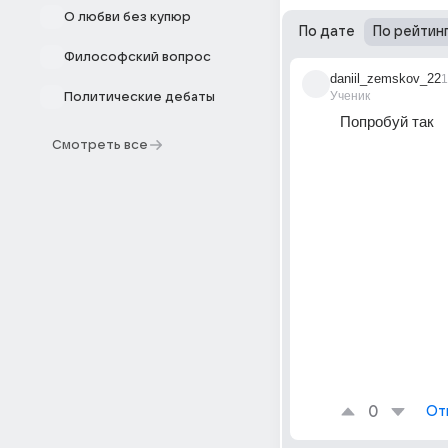
О любви без купюр
По дате
По рейтин
Философский вопрос
daniil_zemskov_22
1
Ученик
Политические дебаты
Попробуй так
Смотреть все
0
От