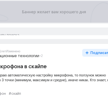
1лет
Изменено
Подписа
ционные технологии
+2
крофона в скайпе
бираю автоматическую настройку микрофона, то ползунок можно 
 3 точки (минимум, максимум и средне), иначе никак. Кто знает, к
фон
#скайп