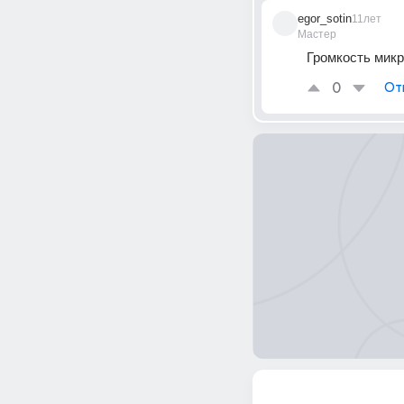
egor_sotin
11лет
Мастер
Громкость мик
0
От