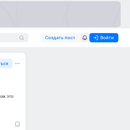
Создать пост
Войти
ться
ак это 