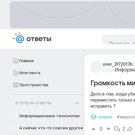
Главная
user_31720176
1
Информа
Моя лента
Громкость ми
Пространства
Дело в том, когда у
переместить только в
В ТОПЕ НА ОТВЕТАХ
исправить ?
Информационные технологии
знания
#микро
А сейчас что-то совсем другое
0
2