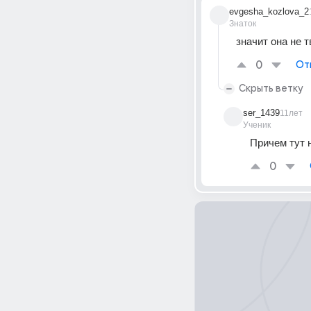
evgesha_kozlova_2
Знаток
значит она не т
0
От
Скрыть ветку
ser_1439
11лет
Ученик
Причем тут 
0