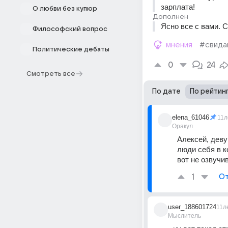
зарплата!
О любви без купюр
Дополнен
Ясно все с вами. 
Философский вопрос
мнения
#свида
Политические дебаты
0
24
Смотреть все
По дате
По рейтин
elena_61046
11л
Оракул
Алексей, девуш
люди себя в к
вот не озвучи
1
От
user_188601724
11л
Мыслитель