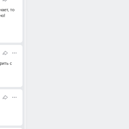
ает, то 
но!
ить с 