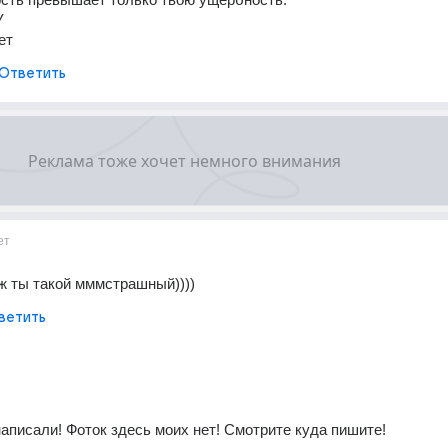
У
ет
Ответить
ет
 ж ты такой мммстрашный))))
ветить
написали! Фоток здесь моих нет! Смотрите куда пишите!