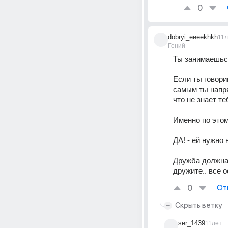
0
dobryi_eeeekhkh
11л
Гений
Ты занимаешьс
Если ты говори
самым ты напря
что не знает те
Именно по этом
ДА! - ей нужно
Дружба должна 
дружите.. все 
0
От
Скрыть ветку
ser_1439
11лет