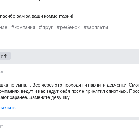
Спасибо вам за ваши комментарии!
ние
#компания
#друг
#ребенок
#зарплаты
гу
ет
ка не умна.... Все через это проходят и парни, и девчонки. Смотр
омпаниях ведут и как ведут себя после принятия спиртных. Прос
вают заранее. Замените девушку
ветить
ет