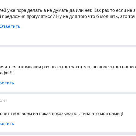
тей уже пора делать а не думать да или нет. Как раз то если не зн
й предложил прогуляться? Ну не для того что б молчать, это точ
Ответить
читься в компании раз она этого захотела, но поле этого поговор
афиг!!!
ветить
1лет
очет тебя всем на показ показывать... типа это мой самец!
ветить