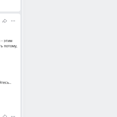
- этим 
ь потому, 
есь.. 