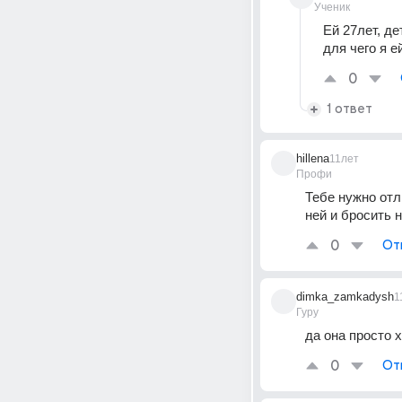
Ученик
Ей 27лет, де
для чего я е
0
1 ответ
hillena
11лет
Профи
Тебе нужно отли
ней и бросить н
0
От
dimka_zamkadysh
1
Гуру
да она просто х
0
От