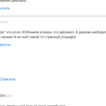
ранная девушка...
етить
4
11лет
урю" это если ЗОЖников клеишь это аргумент. А девкам наоборот 
к мужик! А не пьёт какой то странный (лошара)
ветить
Ответить
_304
11лет
сть превышает только твою ущербность. 