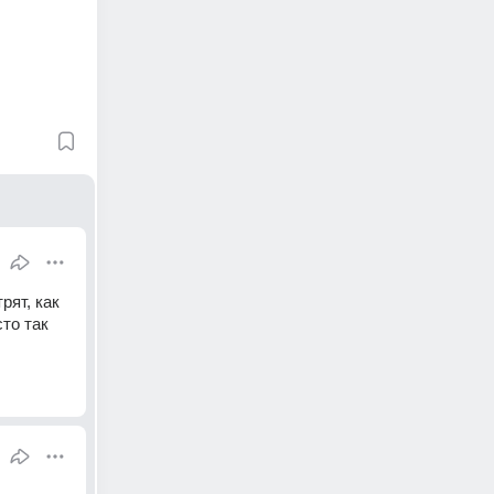
ят, как 
то так 