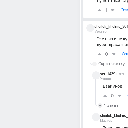
ну вот такая ст
1
Отв
sherlok_kholms_30
Мастер
"Не пью и не к
курит красавчи
0
От
Скрыть ветку
ser_1439
11лет
Ученик
Взаимно!)
0
1 ответ
sherlok_kholms
Мастер
Твоя лошаро