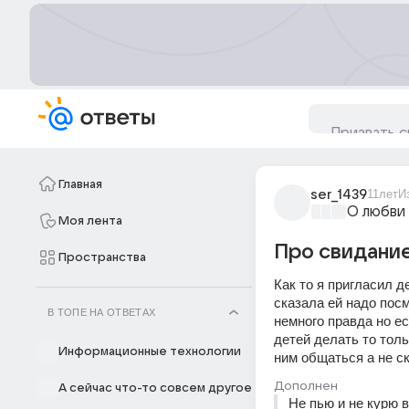
Главная
ser_1439
11лет
И
О любви
Моя лента
Про свидание
Пространства
Как то я пригласил д
сказала ей надо посм
В ТОПЕ НА ОТВЕТАХ
немного правда но ес
детей делать то толь
Информационные технологии
ним общаться а не ск
Дополнен
А сейчас что-то совсем другое
Не пью и не курю 