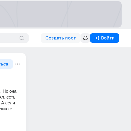
Создать пост
Войти
ться
 Но она 
л, есть 
А если 
жно с 