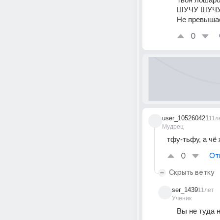
ШУЧУ ШУЧ
Не превыша
0
user_105260421
11л
Мудрец
тфу-тьфу, а чё
0
От
Скрыть ветку
ser_1439
11лет
Ученик
Вы не туда 