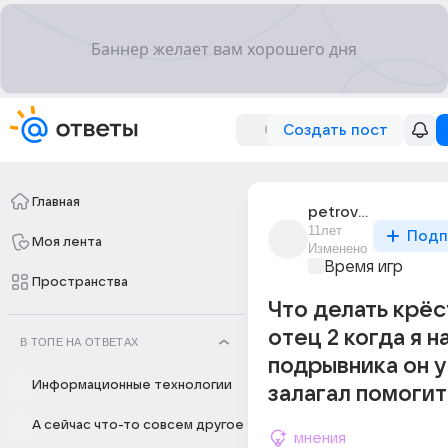
Создать пост
Главная
petrov_ilia_75
11лет
Подп
Моя лента
Изменено
Время игр
Пространства
Что делать крё
отец 2 когда я 
В ТОПЕ НА ОТВЕТАХ
подрывника он у
Информационные технологии
залагал помогит
А сейчас что-то совсем другое
мнения