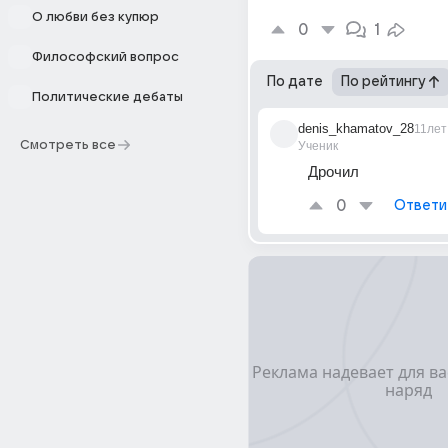
О любви без купюр
0
1
Философский вопрос
По дате
По рейтингу
Политические дебаты
denis_khamatov_28
11лет
Смотреть все
Ученик
Дрочил
0
Ответи