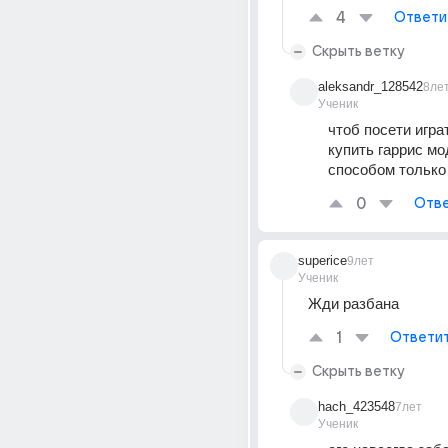
4
Ответи
Скрыть ветку
aleksandr_128542
8ле
Ученик
чтоб посети игра
купить гаррис мод
способом только
0
Отве
superice
9лет
Ученик
Жди разбана
1
Ответи
Скрыть ветку
hach_423548
7лет
Ученик