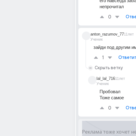
его навсегда заба
непрочитал
0
Отве
anton_razumov_77
11лет
Ученик
зайди под другим и
1
Ответи
Скрыть ветку
lal_lal_716
11лет
Ученик
Пробовал
Тоже самое
0
Отве