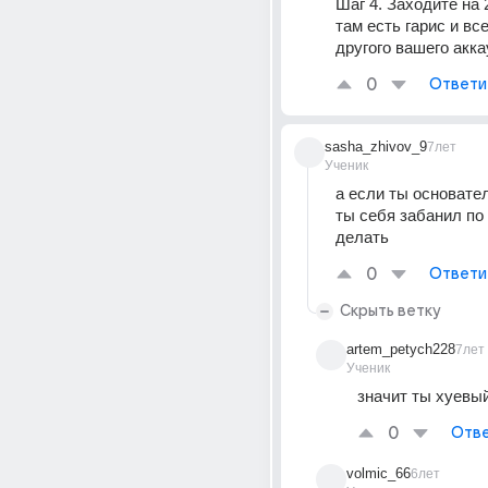
Шаг 4. Заходите на 2
там есть гарис и все
другого вашего акка
0
Ответи
sasha_zhivov_9
7лет
Ученик
а если ты основател
ты себя забанил по 
делать
0
Ответи
Скрыть ветку
artem_petych228
7лет
Ученик
значит ты хуевы
0
Отве
volmic_66
6лет