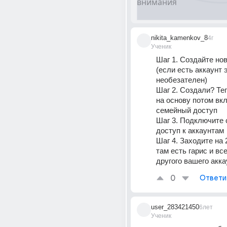
nikita_kamenkov_8
4г
Ученик
Шаг 1. Создайте нов
(если есть аккаунт э
необезателен)
Шаг 2. Создали? Теп
на основу потом вкл
семейный доступ
Шаг 3. Подключите 
доступ к аккаунтам
Шаг 4. Заходите на 2
там есть гарис и все
другого вашего акка
0
Ответи
user_283421450
6лет
Ученик