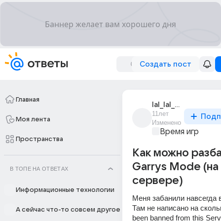
Создать пост
Главная
lal_lal_716
11лет
Подп
Моя лента
Изменено
Время игр
Пространства
Как можно разба
Garrys Mode (на
В ТОПЕ НА ОТВЕТАХ
сервере)
Информационные технологии
Меня забанили навсегда в
Там не написано на скольк
А сейчас что-то совсем другое
been banned from this Serv