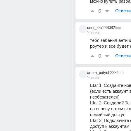
можно купить разба
0
Ответи
user_257248082
6лет
Ученик
тебя забанил античи
роутер и все будет
0
Ответи
artem_petych228
7лет
Ученик
Шаг 1. Создайте нов
(если есть аккаунт э
необезателен)
Шаг 2. Создали? Теп
на основу потом вкл
семейный доступ
Шаг 3. Подключите 
доступ к аккаунтам