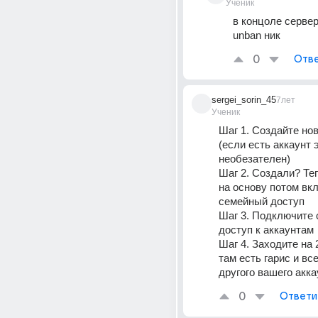
Ученик
в концоле сервер
unban ник
0
Отве
sergei_sorin_45
7лет
Ученик
Шаг 1. Создайте нов
(если есть аккаунт э
необезателен)
Шаг 2. Создали? Теп
на основу потом вкл
семейный доступ
Шаг 3. Подключите 
доступ к аккаунтам
Шаг 4. Заходите на 2
там есть гарис и все
другого вашего акка
0
Ответи