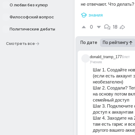
не отвечают. Что делать?
О любви без купюр
знания
Философский вопрос
0
18
Политические дебаты
По дате
По рейтингу
Смотреть все
donald_tramp_177
8лет
Ученик
Шаг 1. Создайте нов
(если есть аккаунт э
необезателен)
Шаг 2. Создали? Теп
на основу потом вкл
семейный доступ
Шаг 3. Подключите 
доступ к аккаунтам
Шаг 4. Заходите на 2
там есть гарис и все
другого вашего акка