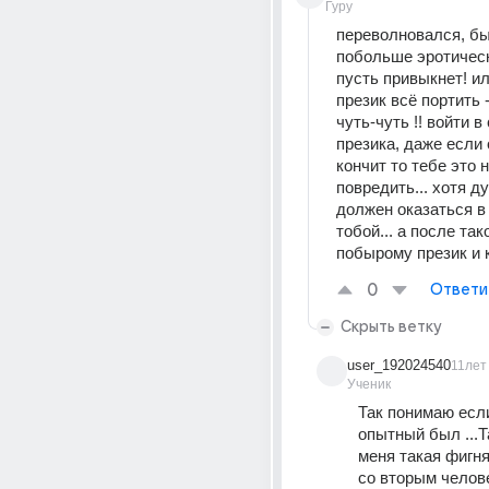
Гуру
переволновался, быв
побольше эротическ
пусть привыкнет! ил
презик всё портить 
чуть-чуть !! войти в 
презика, даже если 
кончит то тебе это 
повредить... хотя ду
должен оказаться в 
тобой... а после так
побырому презик и 
0
Ответи
Скрыть ветку
user_192024540
11лет
Ученик
Так понимаю если
опытный был ...Та
меня такая фигня
со вторым челов