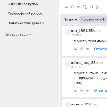
О любви без купюр
0
13
Философский вопрос
По дате
По рейтингу
Политические дебаты
user_189311659
11лет
Смотреть все
Ученик
Может у тебя дырки
0
Ответи
adriana_lima_155
11лет
Знаток
Может быть не намо
поторопились) я дум
этом)
0
Ответи
andrei_v_126
11лет