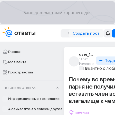
Создать пост
Главная
user_192024540
11лет
Подп
Моя лента
Изменено
Пикантно о люб
Пространства
Почему во врем
парня не получи
В ТОПЕ НА ОТВЕТАХ
вставить член в
Информационные технологии
влагалище к чем
А сейчас что-то совсем другое
мнения