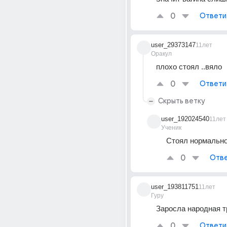
0
Ответи
user_29373147
11лет
Оракул
плохо стоял ..вяло
0
Ответи
Скрыть ветку
user_192024540
11лет
Ученик
Стоял нормальн
0
Отве
user_193811751
11лет
Гуру
Заросла народная т
0
Ответи