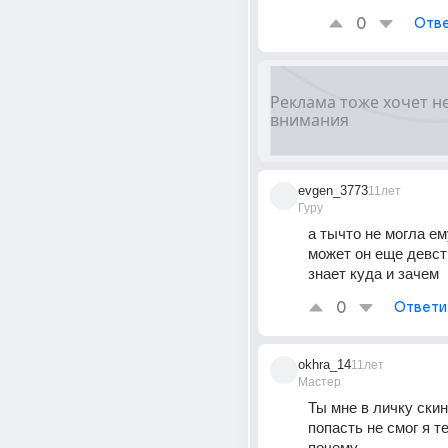
0
Отве
evgen_3773
11лет
Гуру
а тычто не могла ем
может он еще девств
знает куда и зачем
0
Ответи
okhra_14
11лет
Мастер
Ты мне в личку скин
попасть не смог я те
почему