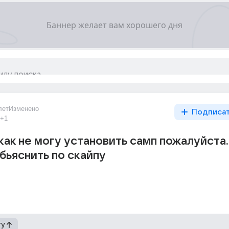
лет
Изменено
Подписа
+1
как не могу установить самп пожалуйста.
бьяснить по скайпу
гу