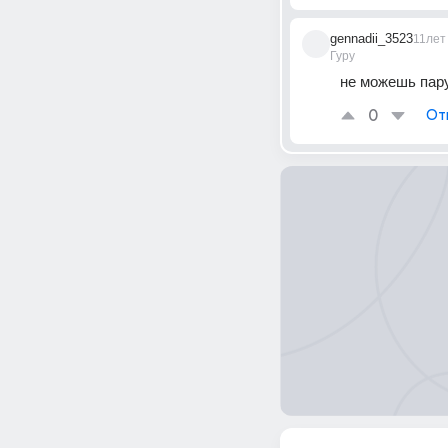
gennadii_3523
11лет
Гуру
не можешь пару
0
От