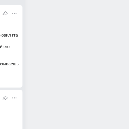
новил гта
й его
казываешь