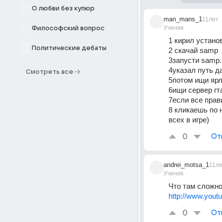
О любви без купюр
man_mans_1
11лет
Ученик
Философский вопрос
1 кирил установ
Политические дебаты
2 скачай samp
3запусти samp.
4указал путь д
Смотреть все
5потом ищи ярл
6ищи сервер гт
7если все прав
8 кликаешь по 
всех в игре)
0
От
andrei_motsa_1
11л
Ученик
Что там сложно
http://www.you
0
От