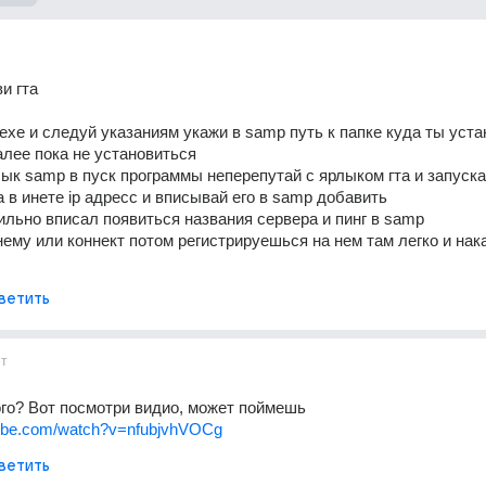
и гта
exe и следуй указаниям укажи в samp путь к папке куда ты уста
алее пока не установиться
ык samp в пуск программы неперепутай с ярлыком гта и запуска
а в инете ip адресс и вписывай его в samp добавить
ильно вписал появиться названия сервера и пинг в samp
нему или коннект потом регистрируешься на нем там легко и на
ветить
ет
го? Вот посмотри видио, может поймешь 
tube.com/watch?v=nfubjvhVOCg
ветить