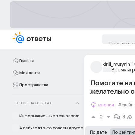
Главная
kirill_murynin
11
Время игр
Моя лента
Помогите ни 
Пространства
желательно о
В ТОПЕ НА ОТВЕТАХ
мнения
#скайп
Информационные технологии
0
3
А сейчас что-то совсем другое
По дате
По рейтин