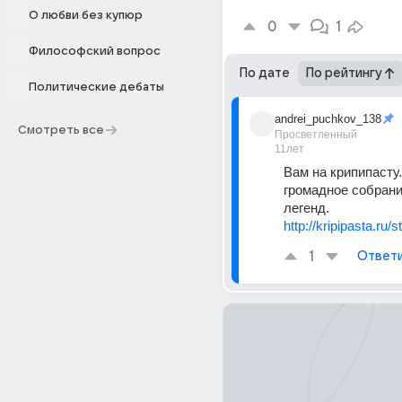
О любви без купюр
0
1
Философский вопрос
По дате
По рейтингу
Политические дебаты
andrei_puchkov_138
Смотреть все
Просветленный
11лет
Вам на крипипасту. 
громадное собрани
легенд.
http://kripipasta.ru/s
1
Ответ