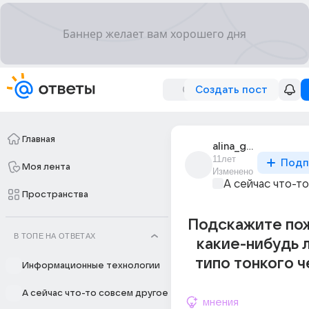
Создать пост
Главная
alina_gorunova_3
11лет
Подп
Моя лента
Изменено
А сейчас что-т
Пространства
Подскажите по
В ТОПЕ НА ОТВЕТАХ
какие-нибудь 
типо тонкого 
Информационные технологии
А сейчас что-то совсем другое
мнения