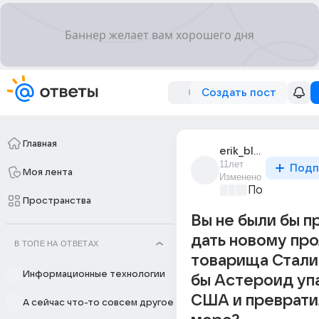
Создать пост
Главная
erik_bleid
11лет
Подп
Моя лента
Изменено
Политически
Пространства
Вы не были бы п
дать новому про
В ТОПЕ НА ОТВЕТАХ
товарища Стали
Информационные технологии
бы Астероид упа
США и превратил
А сейчас что-то совсем другое