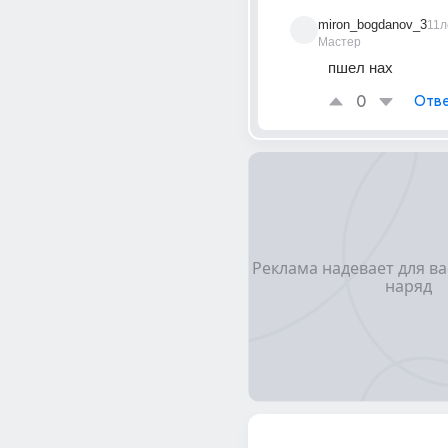
miron_bogdanov_3
11л
Мастер
пшел нах
0
Отве