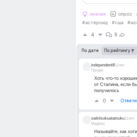
мнения
опрос
#астероид
#сша
#мо
4
5
По дате
По рейтингу
independent8
11лет
Профи
Хоть что-то хороше
от Сталина, если бы
получилось
0
Ответи
saikitsukuatatsuku
11лет
Мудрец
Называйте, как хотит