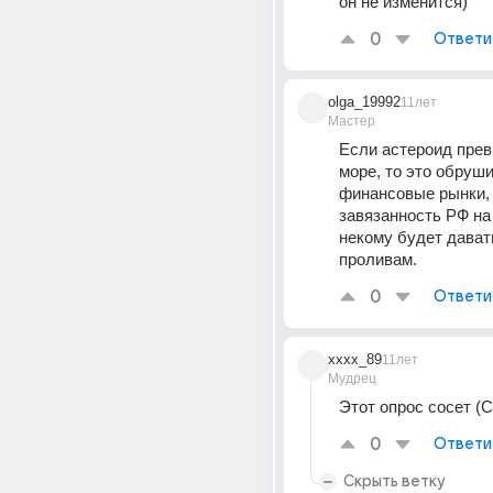
он не изменится)
0
Ответи
olga_19992
11лет
Мастер
Если астероид прев
море, то это обруши
финансовые рынки, 
завязанность РФ на 
некому будет давать
проливам.
0
Ответи
xxxx_89
11лет
Мудрец
Этот опрос сосет (С
0
Ответи
Скрыть ветку