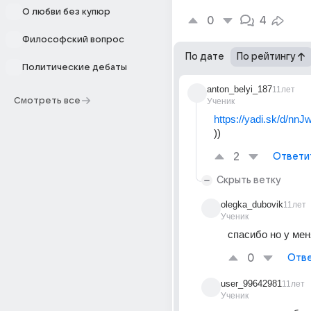
О любви без купюр
0
4
Философский вопрос
По дате
По рейтингу
Политические дебаты
anton_belyi_187
11лет
Смотреть все
Ученик
https://yadi.sk/d/n
))
2
Ответи
Скрыть ветку
olegka_dubovik
11лет
Ученик
спасибо но у мен
0
Отве
user_99642981
11лет
Ученик