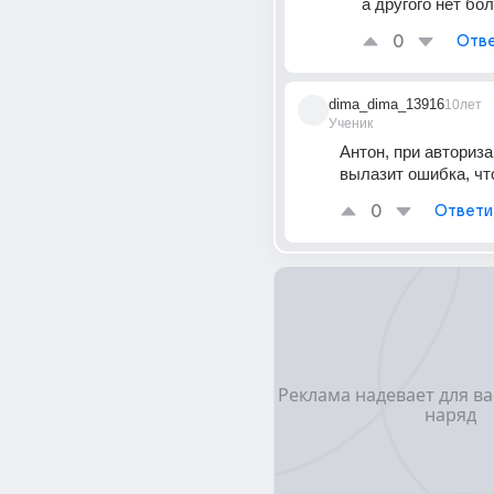
а другого нет бо
0
Отве
dima_dima_13916
10лет
Ученик
Антон, при авториза
вылазит ошибка, чт
0
Ответи