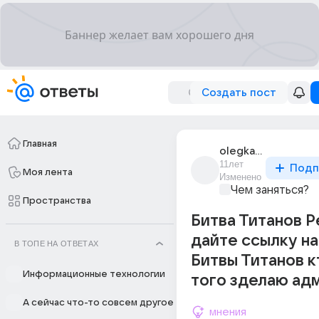
Создать пост
Главная
olegka_dubovik
11лет
Подп
Моя лента
Изменено
Чем заняться?
Пространства
Битва Титанов Р
дайте ссылку н
В ТОПЕ НА ОТВЕТАХ
Битвы Титанов к
Информационные технологии
того зделаю ад
А сейчас что-то совсем другое
мнения