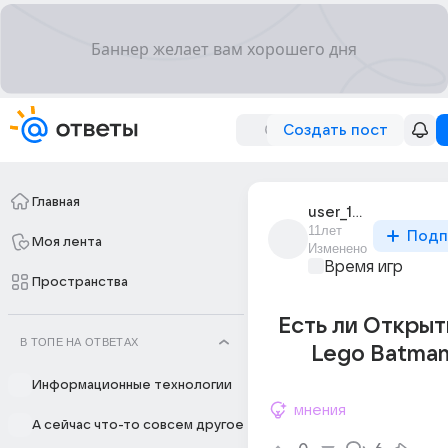
Создать пост
Главная
user_185656429
11лет
Подп
Моя лента
Изменено
Время игр
Пространства
Есть ли Oткрыт
В ТОПЕ НА ОТВЕТАХ
Lego Batman 
Информационные технологии
мнения
А сейчас что-то совсем другое