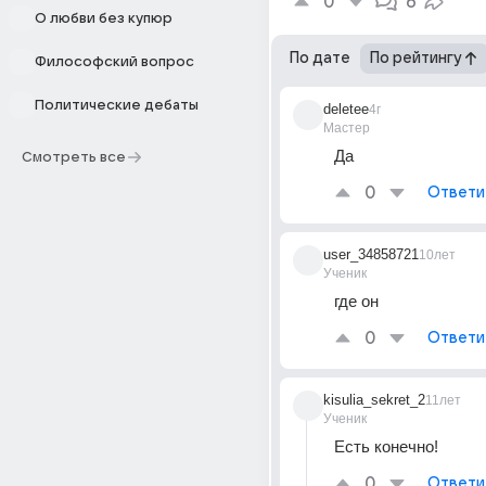
0
6
О любви без купюр
По дате
По рейтингу
Философский вопрос
Политические дебаты
deletee
4г
Мастер
Да
Смотреть все
0
Ответи
user_34858721
10лет
Ученик
где он
0
Ответи
kisulia_sekret_2
11лет
Ученик
Есть конечно!
0
Ответи