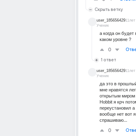
Скрыть ветку
user_185656429
11лет
Ученик
а когда он будет 
каком уровне ?
0
Отве
1 ответ
user_185656429
11лет
Ученик
да это в прошлый
мне нравятся лего
открытым миром 
Hobbit я крч пото
переустановил а 
вообще нет вот я 
спрашиваю...
0
Отве