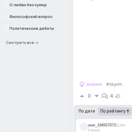
О любви без купюр
Философский вопрос
Политические дебаты
Смотреть все
мнения
#skyrim
0
4
По дате
По рейтингу
user_194557073
11лет
Ученик