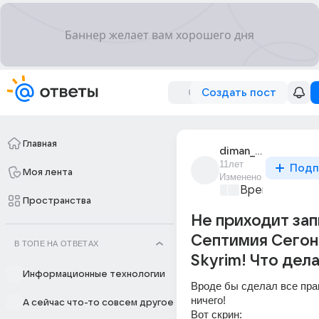
Создать пост
Главная
diman_popov_61
11лет
Подп
Моя лента
Изменено
Время игр
+1
Пространства
Не приходит зап
Септимия Сегон
В ТОПЕ НА ОТВЕТАХ
Skyrim! Что дела
Информационные технологии
Вроде бы сделал все прав
ничего!
А сейчас что-то совсем другое
Вот скрин: