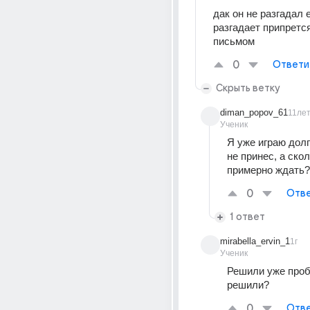
дак он не разгадал е
разгадает припрется
письмом
0
Ответи
Скрыть ветку
diman_popov_61
11ле
Ученик
Я уже играю долго
не принес, а скол
примерно ждать?
0
Отве
1 ответ
mirabella_ervin_1
1г
Ученик
Решили уже проб
решили?
0
Отве