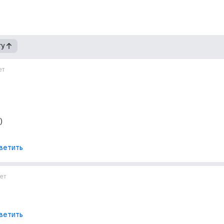
гу
ет
)
ветить
ет
ветить