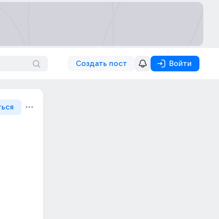
Создать пост
Войти
ться