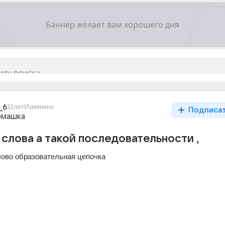
_6
11лет
Изменено
Подписа
омашка
слова а такой последовательности ,
ово образовательная цепочка