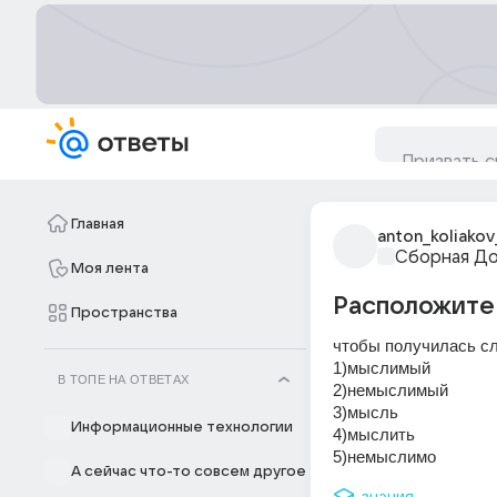
Главная
anton_koliakov
Сборная Д
Моя лента
Расположите 
Пространства
чтобы получилась сл
1)мыслимый
В ТОПЕ НА ОТВЕТАХ
2)немыслимый
3)мысль
Информационные технологии
4)мыслить
5)немыслимо
А сейчас что-то совсем другое