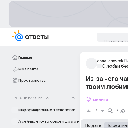
Главная
anna_shavrak
11
О любви бе
Моя лента
Из-за чего ч
Пространства
твоим любимы
В ТОПЕ НА ОТВЕТАХ
мнения
Информационные технологии
2
7
А сейчас что-то совсем другое
По дате
По рейтин