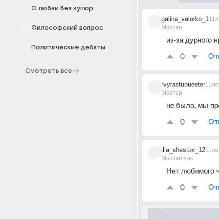
О любви без купюр
galina_valorko_1
11л
Мастер
Философский вопрос
из-за дурного н
Политические дебаты
0
От
Смотреть все
rvyrastuoueeter
11ле
Мастер
не было, мы пр
0
От
ilia_shestov_12
11ле
Мыслитель
Нет любимого че
0
От