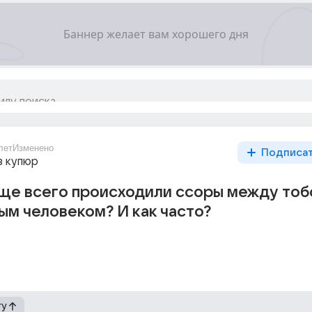
лет
Изменено
Подписа
з купюр
аще всего происходили ссоры между тоб
м человеком? И как часто?
гу