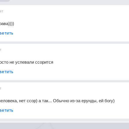
ет
рава))))
ветить
т
осто не успевали ссорится
ветить
т
ловека, нет ссор) а так... Обычно из-за ерунды, ей богу)
ветить