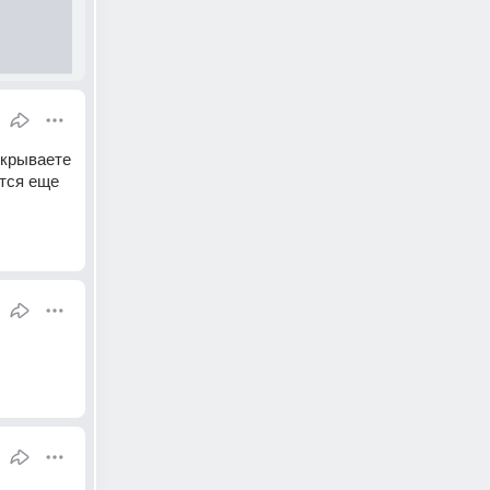
крываете 
тся еще 