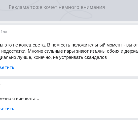
11лет
ы это не конец света. В нем есть положительный момент - вы от
и недостатки. Многие сильные пары знают изъяны обоих и держа
циально лучше, конечно, не устраивать скандалов
ветить
т
вечно я виновата...
ветить