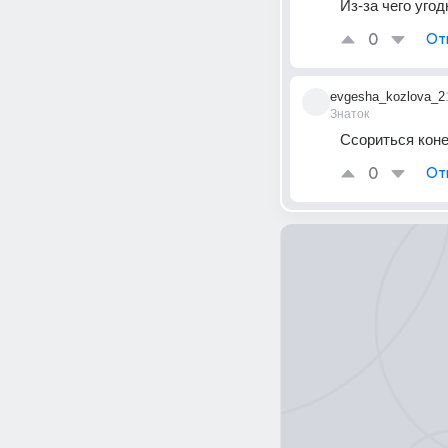
Из-за чего угод
0
От
evgesha_kozlova_2
Знаток
Ссориться коне
0
От