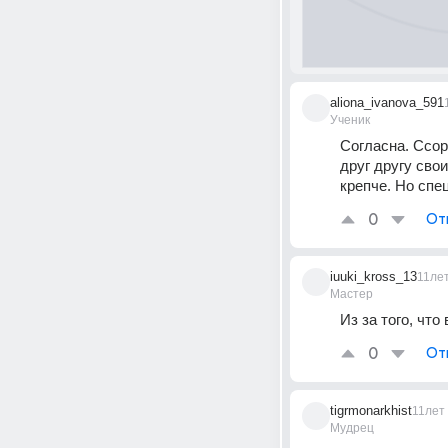
aliona_ivanova_591
Ученик
Согласна. Ссор
друг другу сво
крепче. Но спе
0
От
iuuki_kross_13
11ле
Мастер
Из за того, что 
0
От
tigrmonarkhist
11лет
Мудрец