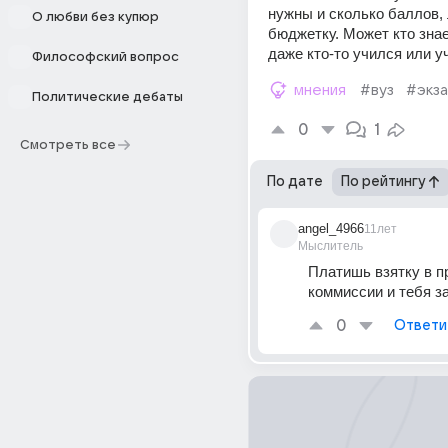
нужны и сколько баллов, 
О любви без купюр
бюджетку. Может кто знае
даже кто-то учился или у
Философский вопрос
мнения
#вуз
#экз
Политические дебаты
0
1
Смотреть все
По дате
По рейтингу
angel_4966
11лет
Мыслитель
Платишь взятку в п
коммиссии и тебя з
0
Ответи