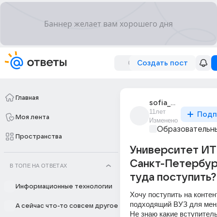
Создать пост
Главная
sofia_morskaia
11лет
Подп
Моя лента
Изменено
Образовательны
Пространства
Университет И
Санкт-Петербург
В ТОПЕ НА ОТВЕТАХ
туда поступить?
Информационные технологии
Хочу поступить на контен
подходящий ВУЗ для мен
А сейчас что-то совсем другое
Не знаю какие вступител