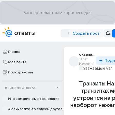
Создать пост
Главная
oksana_v_284
11лет
Подп
Моя лента
Изменено
Уважаемый маг
Пространства
Транзиты На
В ТОПЕ НА ОТВЕТАХ
транзитах 
устроится на 
Информационные технологии
наоборот нежел
А сейчас что-то совсем другое