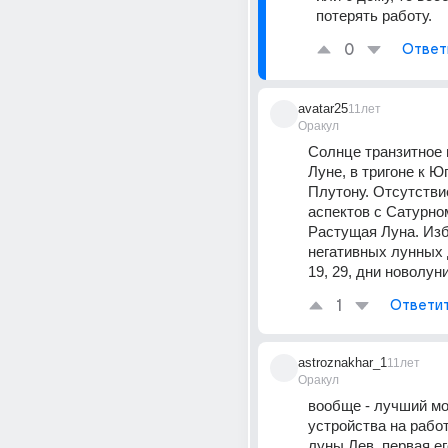
потерять работу.
0
Ответ
avatar25
11лет
Оракул
Солнце транзитное в
Луне, в тригоне к Юп
Плутону. Отсутстви
аспектов с Сатурном
Растущая Луна. Изб
негативных лунных дн
19, 29, дни новолун
1
Ответи
astroznakhar_1
11лет
Оракул
вообще - лучший мо
устройства на работ
луны Лев, первая его