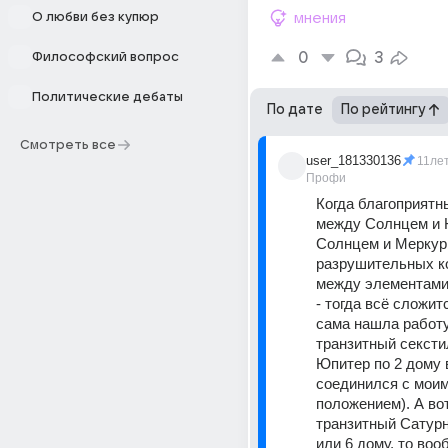
О любви без купюр
мнения
0
3
Философский вопрос
Политические дебаты
По дате
По рейтингу
Смотреть все
user_181330136
11ле
Профи
Когда благоприятн
между Солнцем и 
Солнцем и Меркури
разрушительных к
между элементами 
- тогда всё сложитс
сама нашла работу,
транзитный сексти
Юпитер по 2 дому в
соединился с моим
положением). А вот
транзитный Сатурн 
или 6 дому, то воо