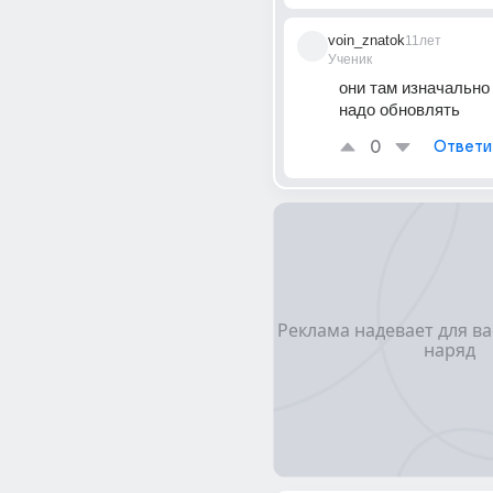
voin_znatok
11лет
Ученик
они там изначально е
надо обновлять
0
Ответи