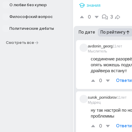
О любви без купюр
знания
0
3
Философский вопрос
Политические дебаты
По дате
По рейтингу
Смотреть все
avdonin_georg
11лет
Мыслитель
соединение разорвёт
опять можешь подкл
драйвера встанут
0
Ответи
surok_pomidorov
11лет
Мудрец
ну так настрой по но
проблеммы
0
Ответи