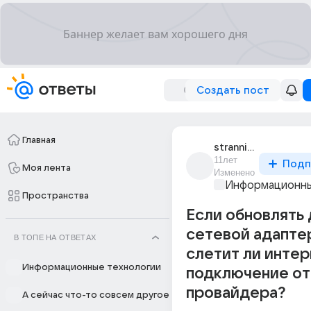
Создать пост
Главная
strannik_3104
11лет
Подп
Моя лента
Изменено
Информационны
Пространства
Если обновлять 
сетевой адапте
В ТОПЕ НА ОТВЕТАХ
слетит ли интер
Информационные технологии
подключение от
провайдера?
А сейчас что-то совсем другое