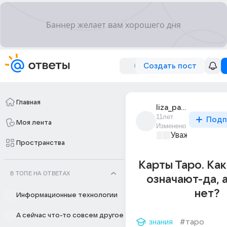
Создать пост
Главная
liza_pankratova_5
11лет
Подп
Моя лента
Изменено
Уважаемый ма
Пространства
Карты Таро. Ка
В ТОПЕ НА ОТВЕТАХ
означают-да, а
нет?
Информационные технологии
А сейчас что-то совсем другое
знания
#таро