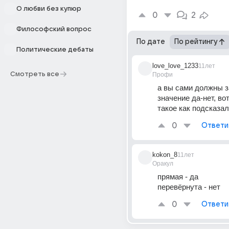
О любви без купюр
0
2
Философский вопрос
По дате
По рейтингу
Политические дебаты
love_love_1233
11лет
Смотреть все
Профи
а вы сами должны з
значение да-нет, вот
такое как подсказа
0
Ответи
kokon_8
11лет
Оракул
прямая - да
перевёрнута - нет
0
Ответи