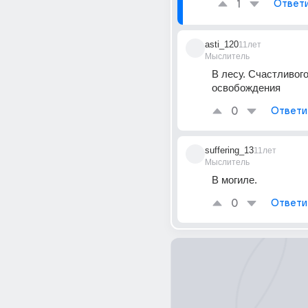
1
Ответ
asti_120
11лет
Мыслитель
В лесу. Счастливого
освобождения
0
Ответи
suffering_13
11лет
Мыслитель
В могиле.
0
Ответи