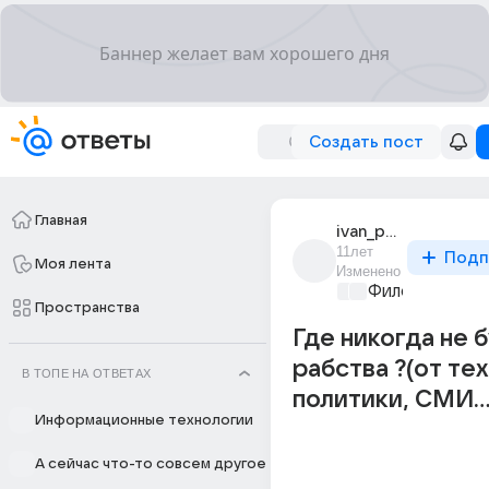
Создать пост
Главная
ivan_popialov
11лет
Подп
Моя лента
Изменено
Философский 
Пространства
Где никогда не 
рабства ?(от те
В ТОПЕ НА ОТВЕТАХ
политики, СМИ...
Информационные технологии
А сейчас что-то совсем другое