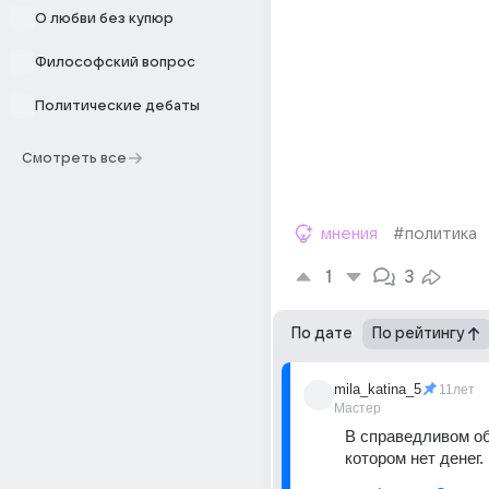
О любви без купюр
Философский вопрос
Политические дебаты
Смотреть все
мнения
#политика
1
3
По дате
По рейтингу
mila_katina_5
11лет
Мастер
В справедливом об
котором нет денег.