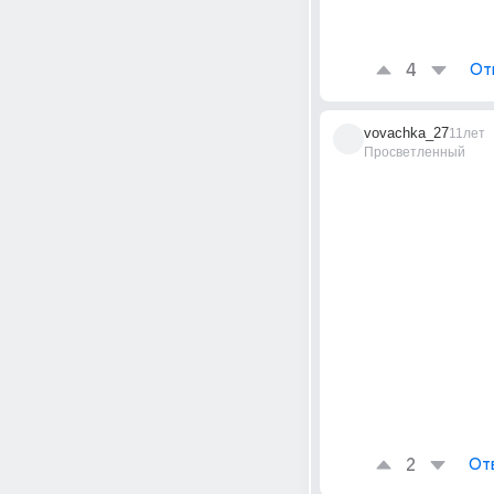
4
От
vovachka_27
11лет
Просветленный
2
От