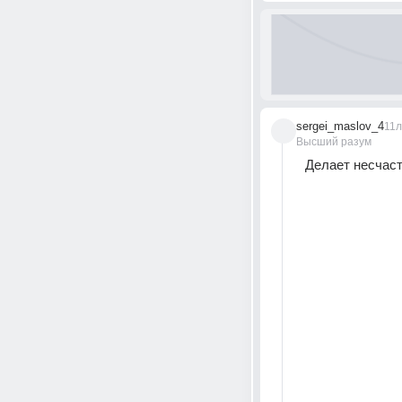
sergei_maslov_4
11л
Высший разум
Делает несчаст