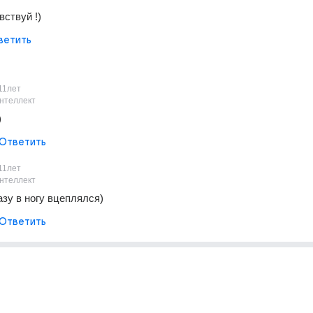
вствуй !)
ветить
11лет
нтеллект
)
Ответить
11лет
нтеллект
азу в ногу вцеплялся)
Ответить