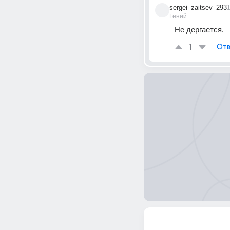
sergei_zaitsev_293
Гений
Не дергается.
1
Отв