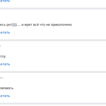
етить
сь рот)))).... и жрет всё что не приколочено
етить
т
углу
етить
лет
рапаюсь.
етить