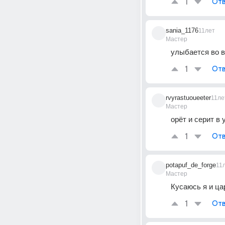
1
Отв
sania_1176
11лет
Мастер
улыбается во ве
1
Отв
rvyrastuoueeter
11ле
Мастер
орёт и серит в 
1
Отв
potapuf_de_forge
11
Мастер
Кусаюсь я и ца
1
Отв