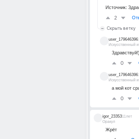
Источник:
Здра
2
От
Скрыть ветку
user_179646396
Искусственный и
Здравствуй!
0
user_179646396
Искусственный и
а мой кот ср
0
igor_23353
11лет
Оракул
Жрёт