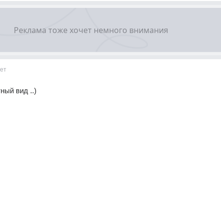
ет
ный вид ..)