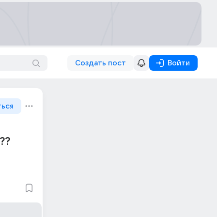
Создать пост
Войти
ться
??