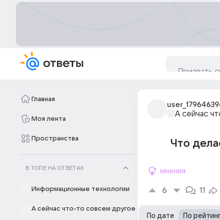
Главная
user_17964639
А сейчас ч
Моя лента
Пространства
Что делае
В ТОПЕ НА ОТВЕТАХ
мнения
Информационные технологии
6
11
А сейчас что-то совсем другое
По дате
По рейтин