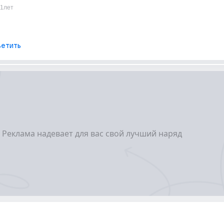
11лет
етить