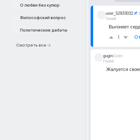
О любви без купюр
user_52933032
Философский вопрос
Гений
Выгоняет сердц
Политические дебаты
1
От
Смотреть все
gugin
11лет
Гений
Жалуется своей