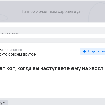
6
11лет
Изменено
Подписа
то-то совсем другое
т кот, когда вы наступаете ему на хвост 
гу