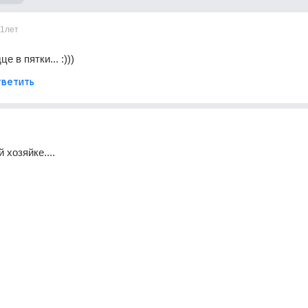
11лет
е в пятки... :)))
ветить
 хозяйке....