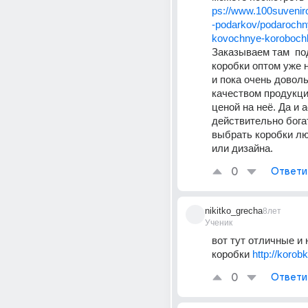
ps://www.100suvenir
-podarkov/podarochn
kovochnye-korobochk
Заказываем там  по
коробки оптом уже н
и пока очень довольн
качеством продукции 
ценой на неё. Да и 
действительно богат
выбрать коробки лю
или дизайна.
0
Ответи
nikitko_grecha
8лет
Ученик
вот тут отличные и 
коробки 
http://korob
0
Ответи