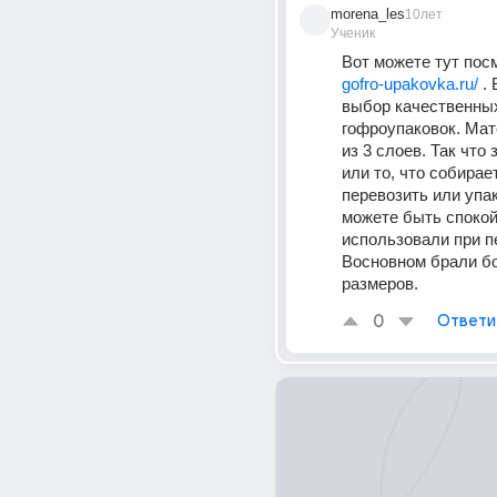
morena_les
10лет
Ученик
Вот можете тут пос
gofro-upakovka.ru/
 .
выбор качественных
гофроупаковок. Мат
из 3 слоев. Так что 
или то, что собирает
перевозить или упа
можете быть спокой
использовали при пе
Восновном брали б
размеров.
0
Ответи