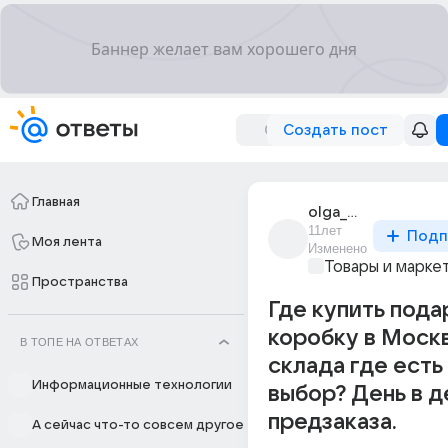
Создать пост
Главная
olga_mashkova_190
11лет
Подп
Моя лента
Изменено
Товары и марке
Пространства
Где купить под
коробку в Моск
В ТОПЕ НА ОТВЕТАХ
склада где есть
Информационные технологии
выбор? День в д
предзаказа.
А сейчас что-то совсем другое