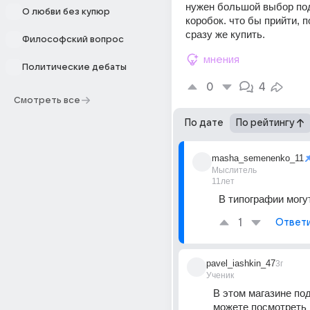
нужен большой выбор по
О любви без купюр
коробок. что бы прийти, п
сразу же купить.
Философский вопрос
мнения
Политические дебаты
0
4
Смотреть все
По дате
По рейтингу
masha_semenenko_11
Мыслитель
11лет
В типографии могу
1
Ответ
pavel_iashkin_47
3г
Ученик
В этом магазине пода
можете посмотреть 