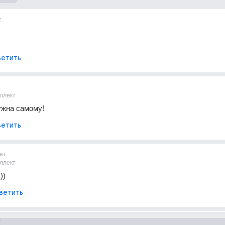
т
етить
ллект
ужна самому!
етить
ет
ллект
))
ветить