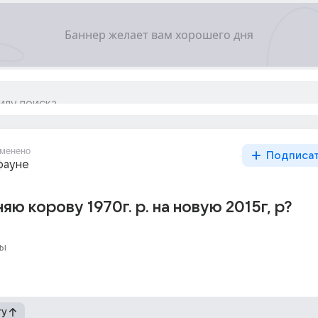
менено
Подписа
фауне
яю корову 1970г. р. на новую 2015г, р?
ы
гу