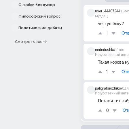
О любви без купюр
user_44467244
11ле
Мудрец
Философский вопрос
чё, тушёнку?
Политические дебаты
1
Отв
Смотреть все
nededushka
11лет
Искусственный инте
Такая корова н
1
Отв
paligrafsiozhikov
11л
Искусственный инте
Покажи титьки!;
0
От