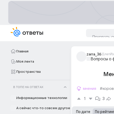
Главная
zarra_36
11лет
Из
Вопросы о 
Моя лента
Пространства
Мен
В ТОПЕ НА ОТВЕТАХ
мнения
#коров
Информационные технологии
1
3
А сейчас что-то совсем другое
По дате
По рейтин