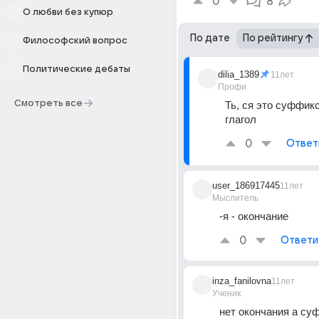
0
8
О любви без купюр
По дате
По рейтингу
Философский вопрос
Политические дебаты
dilia_1389
11лет
Профи
Смотреть все
Ть, ся это суффикс
глагол
0
Ответ
user_186917445
11лет
Мыслитель
-я - окончание
0
Ответи
inza_fanilovna
11лет
Ученик
нет окончания а суф