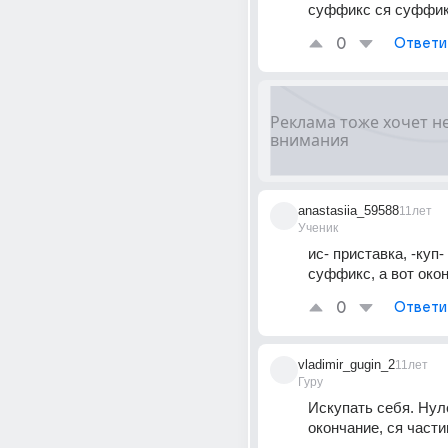
суффикс ся суффи
0
Ответи
anastasiia_59588
11лет
Ученик
ис- приставка, -куп- 
суффикс, а вот окон
0
Ответи
vladimir_gugin_2
11лет
Гуру
Искупать себя. Нул
окончание, ся части