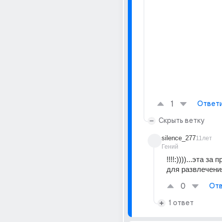
1
Ответ
Скрыть ветку
silence_277
11лет
Гений
!!!!:))))...эта за
для развлечения
0
Отв
1 ответ