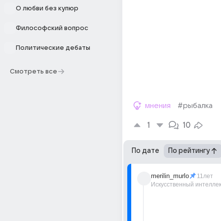
О любви без купюр
Философский вопрос
Политические дебаты
Смотреть все
мнения
#рыбалка
1
10
По дате
По рейтингу
merilin_murlo
11лет
Искусственный интелле