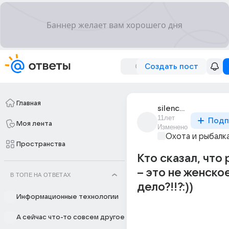
Создать пост
Главная
silence_277
11лет
Подп
Моя лента
Изменено
Охота и рыбалк
Пространства
Кто сказал, что
– это не женско
В ТОПЕ НА ОТВЕТАХ
дело?!!?:))
Информационные технологии
А сейчас что-то совсем другое