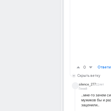
0
Ответи
Скрыть ветку
silence_277
11лет
Гений
..мне-то зачем сиё.
мужиков бы и раз
заценили..