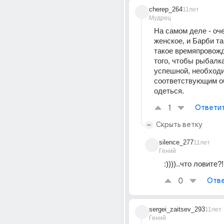
cherep_264
11лет
Мудрец
На самом деле - оче
женское, и Барби та
такое времяпровожд
того, чтобы рыбалка
успешной, необходи
соответствующим о
одеться.
1
Ответи
Скрыть ветку
silence_277
11лет
Гений
:))))..что ловите?!
0
Отве
sergei_zaitsev_293
11лет
Гений