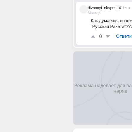
divannyi_ekspert_4
11лет
Мастер
Как думаешь, почем
"Русская Ракета"??
0
Ответи