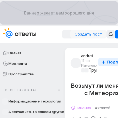
Создать пост
Главная
andrei_ovtaev_3
11лет
Подп
Моя лента
Изменено
Трушный спор
Пространства
Возьмут ли меня
В ТОПЕ НА ОТВЕТАХ
с Метеори
Информационные технологии
мнения
#хоккей
А сейчас что-то совсем другое