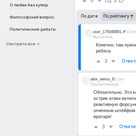
0
3
О любви без купюр
По дате
По рейтингу
Философский вопрос
Политические дебаты
user_175048881
11ле
Мыслитель
Смотреть все
Конечно, там нужн
ребята
3
Ответ
alex_weiss_8
11лет
Просветленный
Обязательно. Это как
острие атаки включи
реактивную форсунку
огненным шлейфом 
вратаря!
3
Ответи