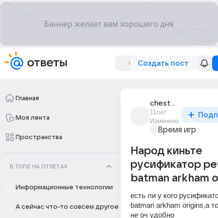
Создать пост
Главная
chester_724
11лет
Подп
Моя лента
Изменено
Время игр
Пространства
Народ киньте
русификатор ре
В ТОПЕ НА ОТВЕТАХ
batman arkham or
Информационные технологии
есть ли у кого русификато
batman arkham origins,а то
А сейчас что-то совсем другое
не оч удобно