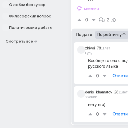
О любви без купюр
мнения
Философский вопрос
0
2
Политические дебаты
По дате
По рейтингу
Смотреть все
zhivoi_78
11лет
Гуру
Вообще то она с по
русского языка
0
Ответи
denis_khamatov_28
11лет
Ученик
нету его)
0
Ответи