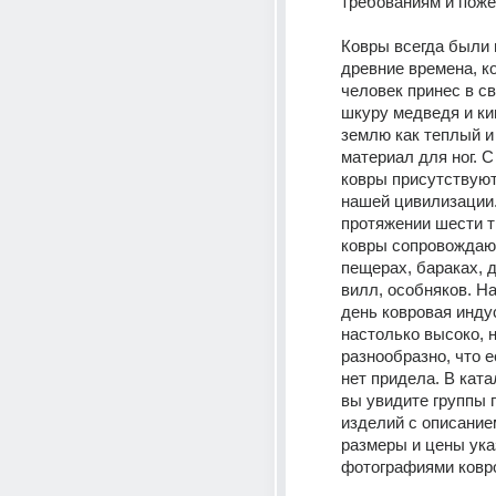
требованиям и пож
Ковры всегда были в
древние времена, к
человек принес в св
шкуру медведя и кин
землю как теплый и 
материал для ног. С 
ковры присутствуют
нашей цивилизации.
протяжении шести т
ковры сопровождают
пещерах, бараках, д
вилл, особняков. На
день ковровая индус
настолько высоко, н
разнообразно, что е
нет придела. В ката
вы увидите группы п
изделий с описанием
размеры и цены ука
фотографиями ковр