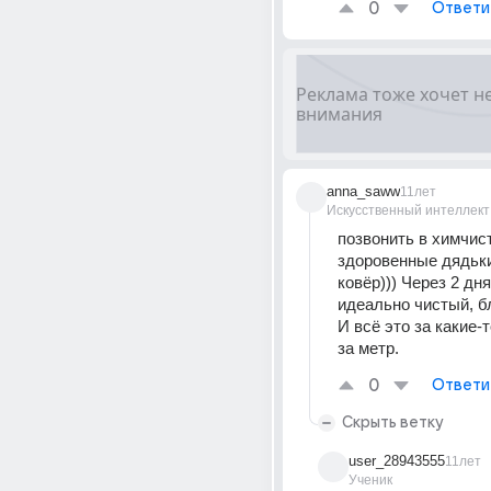
0
Ответи
anna_saww
11лет
Искусственный интеллект
позвонить в химчист
здоровенные дядьки
ковёр))) Через 2 дня
идеально чистый, б
И всё это за какие-т
за метр.
0
Ответи
Скрыть ветку
user_28943555
11лет
Ученик