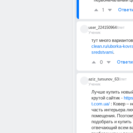
1
Ответ
user_224150964
8лет
Ученик
тут много вариантов 
clean.ru/uborka-kov
sredstvami
.
0
Ответи
aziz_tursunov_63
8лет
Ученик
Лучше купить новый.
крутой сайтик - 
http
t.com.ua/
 : Ковер – 
часть интерьера люб
помещения. Поэтому
подобрать и купить к
отвечающий всем в