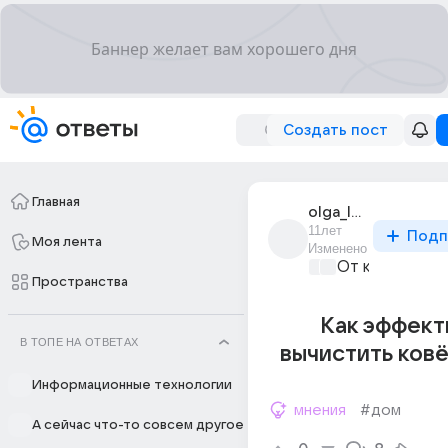
Создать пост
Главная
olga_lutsenko_86
11лет
Подп
Моя лента
Изменено
От колыбели 
Пространства
Как эффект
В ТОПЕ НА ОТВЕТАХ
вычистить ков
Информационные технологии
мнения
#дом
А сейчас что-то совсем другое