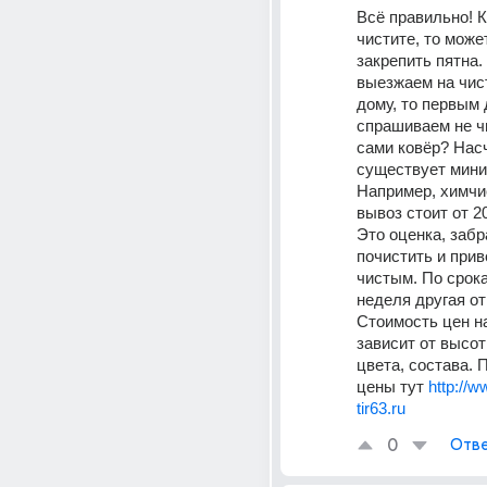
Всё правильно! К
чистите, то может
закрепить пятна.
выезжаем на чист
дому, то первым 
спрашиваем не чи
сами ковёр? Насч
существует мини
Например, химчис
вывоз стоит от 20
Это оценка, забра
почистить и приве
чистым. По срокам
неделя другая от 
Стоимость цен на
зависит от высот
цвета, состава. 
цены тут 
http://
tir63.ru
0
Отве