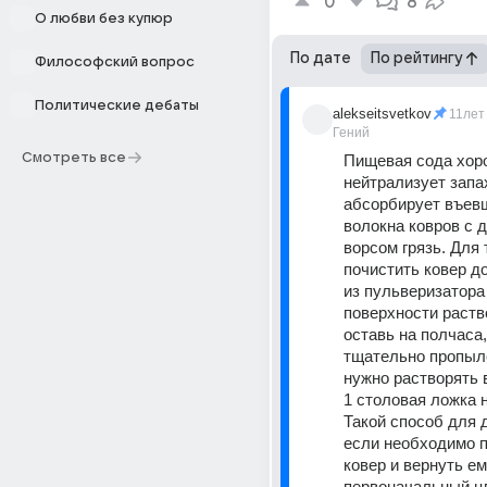
0
8
О любви без купюр
По дате
По рейтингу
Философский вопрос
Политические дебаты
alekseitsvetkov
11лет
Гений
Смотреть все
Пищевая сода хор
нейтрализует запах
абсорбирует въевш
волокна ковров с 
ворсом грязь. Для 
почистить ковер до
из пульверизатора 
поверхности раство
оставь на полчаса,
тщательно пропыле
нужно растворять 
1 столовая ложка н
Такой способ для 
если необходимо п
ковер и вернуть ем
первоначальный цв