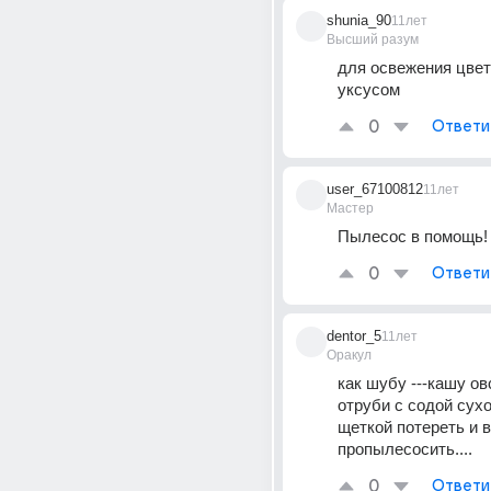
shunia_90
11лет
Высший разум
для освежения цвета
уксусом
0
Ответи
user_67100812
11лет
Мастер
Пылесос в помощь!
0
Ответи
dentor_5
11лет
Оракул
как шубу ---кашу ов
отруби с содой сухо
щеткой потереть и в
пропылесосить....
0
Ответи