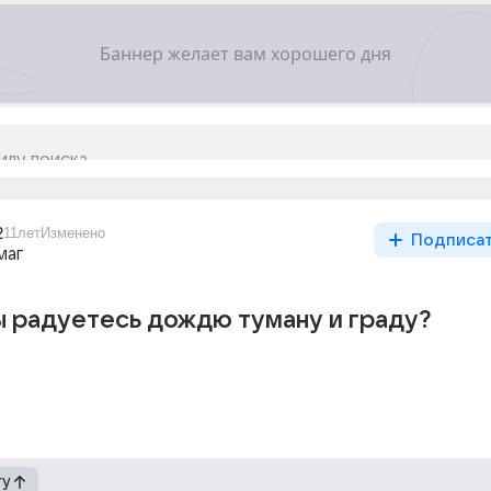
2
11лет
Изменено
Подписа
маг
ы радуетесь дождю туману и граду?
гу