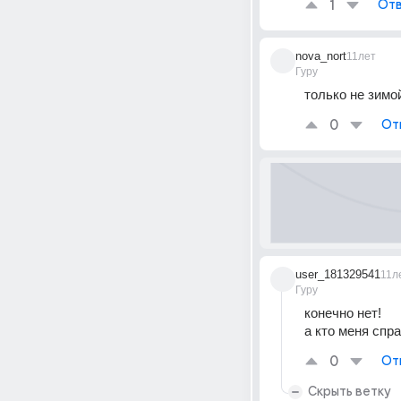
1
Отв
nova_nort
11лет
Гуру
только не зимо
0
От
user_181329541
11л
Гуру
конечно нет! 
а кто меня спр
0
От
Скрыть ветку