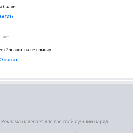
м более!
ветить
11лет
ует? значит ты не вампир
Ответить