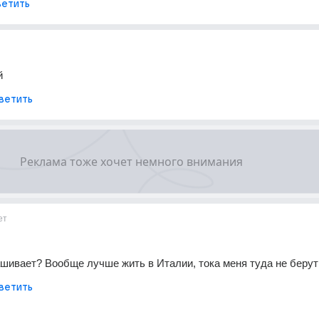
етить
й
ветить
ет
ашивает? Вообще лучше жить в Италии, тока меня туда не берут
ветить