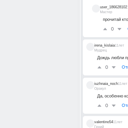
user_186628102
Мастер
прочитай кт
0
irena_kislaia
11лет
Мудрец
Дождь любли пр
0
От
iuzhnaia_noch
11лет
Оракул
Да, особенно к
0
От
valentino54
11лет
Гений