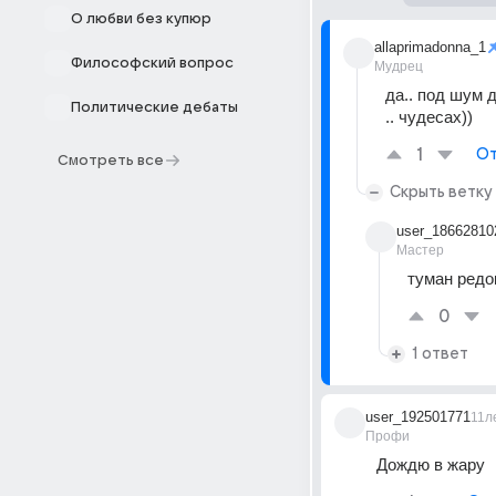
О любви без купюр
allaprimadonna_1
Философский вопрос
Мудрец
да.. под шум 
Политические дебаты
.. чудесах))
1
От
Смотреть все
Скрыть ветку
user_18662810
Мастер
туман редо
0
1 ответ
user_192501771
11л
Профи
Дождю в жару