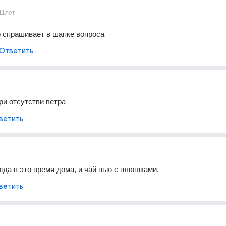
11лет
о спрашивает в шапке вопроса
Ответить
и отсутстви ветра
ветить
огда в это время дома, и чай пью с плюшками.
ветить