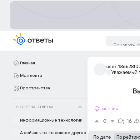
Главная
user_18662810
Уважаемый 
Моя лента
Пространства
В
В ТОПЕ НА ОТВЕТАХ
мнения
Информационные технологии
0
16
А сейчас что-то совсем другое
По дате
По рейтин