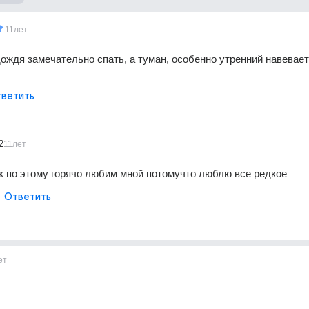
11лет
дождя замечательно спать, а туман, особенно утренний навевает
ветить
2
11лет
к по этому горячо любим мной потомучто люблю все редкое
Ответить
ет