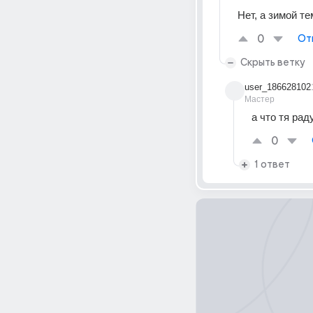
Нет, а зимой те
0
От
Скрыть ветку
user_186628102
Мастер
а что тя рад
0
1 ответ